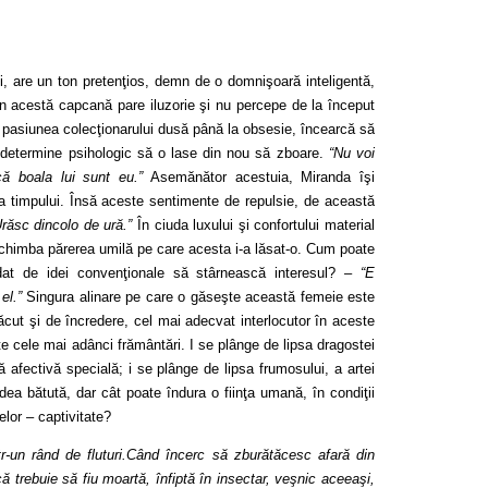
i, are un ton pretenţios, demn de o domnişoară inteligentă,
în acestă capcană pare iluzorie şi nu percepe de la început
pasiunea colecţionarului dusă până la obsesie, încearcă să
 determine psihologic să o lase din nou să zboare.
“Nu voi
că boala lui sunt eu.”
Asemănător acestuia, Miranda îşi
 timpului. Însă aceste sentimente de repulsie, de această
Urăsc dincolo de ură.”
În ciuda luxului şi confortului material
 schimba părerea umilă pe care acesta i-a lăsat-o. Cum poate
dat de idei convenţionale să stârnească interesul? –
“E
el.”
Singura alinare pe care o găseşte această femeie este
tăcut şi de încredere, cel mai adecvat interlocutor în aceste
te cele mai adânci frământări. I se plânge de lipsa dragostei
ă afectivă specială; i se plânge de lipsa frumosului, a artei
dea bătută, dar cât poate îndura o fiinţa umană, în condiţii
lor – captivitate?
-un rând de fluturi.Când încerc să zburătăcesc afară din
trebuie să fiu moartă, înfiptă în insectar, veşnic aceeaşi,