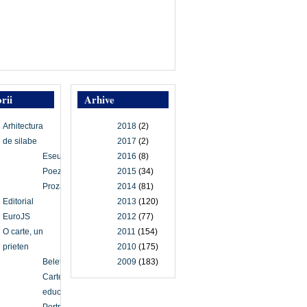
rii
Arhive
Arhitectura
2018
(2)
de silabe
2017
(2)
Eseu
2016
(8)
Poezie
2015
(34)
Proză
2014
(81)
Editorial
2013
(120)
EuroJS
2012
(77)
O carte, un
2011
(154)
prieten
2010
(175)
Beletristică
2009
(183)
Carte
educațională