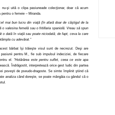
ick nu-şi uită o clipa pasiuneade colecţionar, doar că acum
a pentru o femeie – Miranda.
el mai bun lucru din viaţă (în afară do
ar de câştigul de la
ă o valesina femelă sau o fritillaria spaniolă. Vreau să spun
t o dată în viaţă sau poate niciodată; de fapt, ceva la care
întâmpla cu adevărat.”
acest bărbat îşi trăieşte visul
sunt de necrezut. Deşi are
asiunii pentru M., fie sub impulsul indeciziei, de fiecare
entru el.
“Hotărârea este pentru suflet, ceea ce este apa
ască. Îndrăgostit, interpretează orice gest ludic din partea
ei poveşti de pseudo-dragoste. Se simte împlinit ştiind că
poate analiza când doreşte, se poate mângâia cu gândul că o
etul.