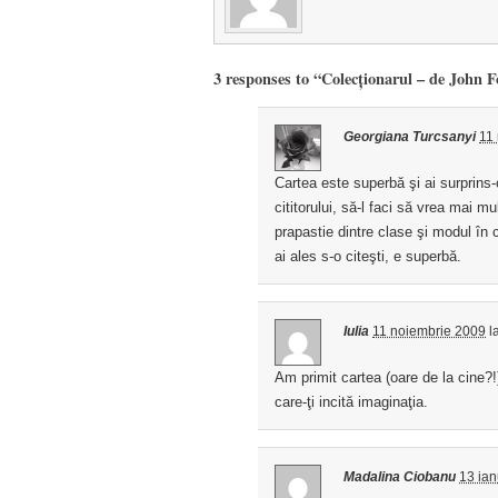
3 responses to “Colecţionarul – de John F
Georgiana Turcsanyi
11
Cartea este superbă şi ai surprins-o
cititorului, să-l faci să vrea mai m
prapastie dintre clase şi modul în
ai ales s-o citeşti, e superbă.
Iulia
11 noiembrie 2009
l
Am primit cartea (oare de la cine?!
care-ţi incită imaginaţia.
Madalina Ciobanu
13 ian