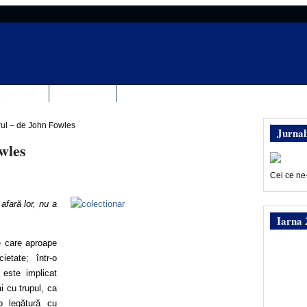
EDACȚIA
CONTACT
rul – de John Fowles
Jurnal
wles
Cei ce ne
afară lor, nu a
Iarna 
de care aproape
etate; într-o
 este implicat
i cu trupul, ca
o legătură cu