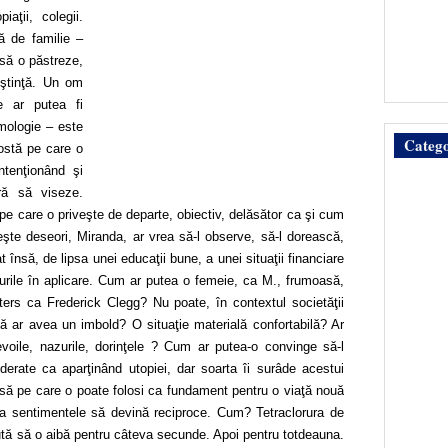
aţii, colegii.
ă de familie –
 să o păstreze,
oştinţă. Un om
e ar putea fi
omologie – este
Catego
nostă pe care o
tenţionând şi
ră să viseze.
, pe care o priveşte de departe, obiectiv, delăsător ca şi cum
şte deseori, Miranda, ar vrea să-l observe, să-l dorească,
 însă, de lipsa unei educaţii bune, a unei situaţii financiare
isurile în aplicare. Cum ar putea o femeie, ca M., frumoasă,
ers ca Frederick Clegg? Nu poate, în contextul societăţii
 ar avea un imbold? O situaţie materială confortabilă? Ar
evoile, nazurile, dorinţele ? Cum ar putea-o convinge să-l
erate ca aparţinând utopiei, dar soarta îi surâde acestui
ă pe care o poate folosi ca fundament pentru o viaţă nouă
a sentimentele să devină reciproce. Cum? Tetraclorura de
jută să o aibă pentru câteva secunde. Apoi pentru totdeauna.