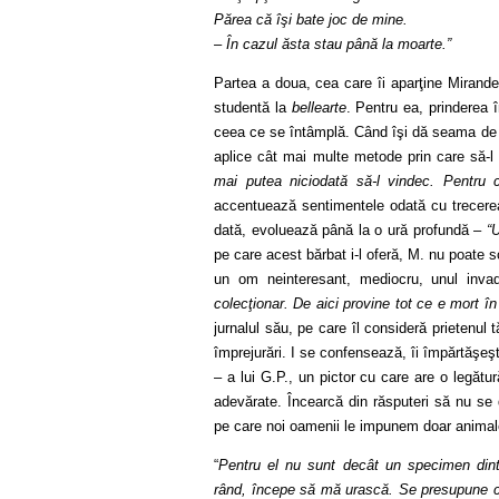
Părea că îşi bate joc de mine.
– În cazul ăsta stau până la moarte.”
Partea a doua, cea care îi aparţine Mirande
studentă la
bellearte
. Pentru ea, prinderea 
ceea ce se întâmplă. Când îşi dă seama de 
aplice cât mai multe metode prin care să-l
mai putea niciodată să-l vindec. Pentru 
accentuează sentimentele odată cu trecerea
dată, evoluează până la o ură profundă –
“
pe care acest bărbat i-l oferă, M. nu poate
un om neinteresant, mediocru, unul inva
colecţionar. De aici provine tot ce e mort în 
jurnalul său, pe care îl consideră prietenul 
împrejurări. I se confensează, îi împărtăşeş
– a lui G.P., un pictor cu care are o legătur
adevărate. Încearcă din răsputeri să nu se 
pe care noi oamenii le impunem doar animale
“
Pentru el nu sunt decât un specimen dintr
rând, începe să mă urască. Se presupune că 