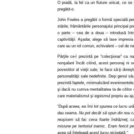
O pradă, la fel ca un fluture unicat, ce se
pregătit-o.
John Fowles a pregătit o formă specială pe
stările, frământările personajului principal p
o parte – cea de a doua – introdusă între 
captivităţii. Aşadar, alege să lase impresi
care au un rol comun, echivalent – cel de na
Părţile ce-l prezintă pe “colecţionar” ca na
nonşalant încât citind, acest personaj ni s
povestitor al vieţii sale, te face să-ţi doreşt
personalităţii sale nedefinite. Deşi genul să
prezintă faptele, minimalizând evenimentele
şi dacă nu cumva mentalitatea ta de cititor
care materialismul şi egoismul propriu au aju
“
După aceea, ea îmi tot spunea ce lucru urâ
dau seama.
Nu pot decât să spun din nou că
reuşisem să fac ceva foarte îndrăzneţ, ca
misiune pe teritoriul inamic.
Eram fericit p
avea să înţeleagă acest lucru niciodată.”