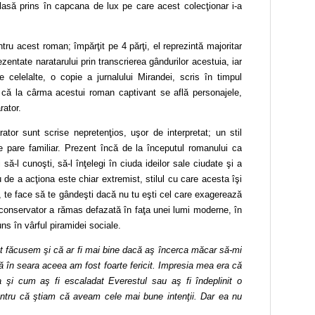
 lasă prins în capcana de lux pe care acest colecţionar i-a
ntru acest roman;
împărţit pe 4 părţi, el reprezintă majoritar
rezentate naratarului prin transcrierea gândurilor acestuia, iar
celelalte, o copie a jurnalului Mirandei, scris în timpul
a că la cârma acestui roman captivant se află personajele,
rator.
rator sunt scrise nepretenţios, uşor de interpretat;
un stil
e pare familiar. Prezent încă de la începutul romanului ca
i să-l cunoşti, să-l înţelegi în ciuda ideilor sale ciudate şi a
u de a acţiona este chiar extremist, stilul cu care acesta îşi
, te face să te gândeşti dacă nu tu eşti cel care exagerează
 conservator a rămas defazată în faţa unei lumi moderne, în
ns în vârful piramidei sociale.
t făcusem şi că ar fi mai bine dacă aş încerca măcar să-mi
 în seara aceea am fost foarte fericit. Impresia mea era că
 şi cum aş fi escaladat Everestul sau aş fi îndeplinit o
entru că ştiam că aveam cele mai bune intenţii. Dar ea nu