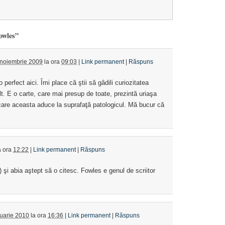
owles”
 noiembrie 2009
la ora
09:03
|
Link permanent
|
Răspuns
 perfect aici. Îmi place că ştii să gâdili curiozitatea
ult. E o carte, care mai presup de toate, prezintă uriaşa
 care aceasta aduce la suprafaţă patologicul. Mă bucur că
a ora
12:22
|
Link permanent
|
Răspuns
) şi abia aştept să o citesc. Fowles e genul de scriitor
uarie 2010
la ora
16:36
|
Link permanent
|
Răspuns