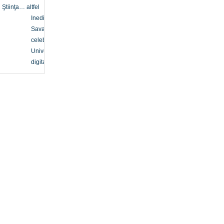
Ştiinţa… altfel
Inedit
Savanți
celebri
Univers
digital