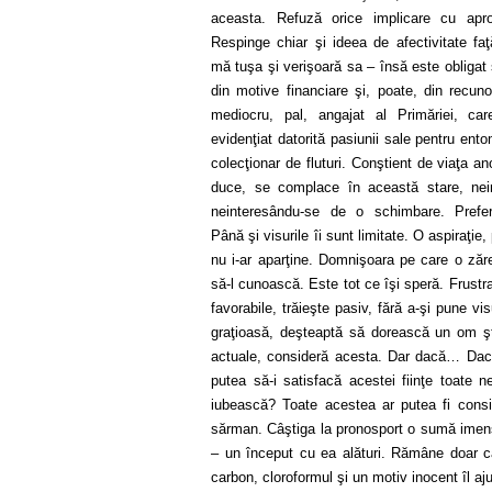
aceasta. Refuză orice implicare cu apropi
Respinge chiar şi ideea de afectivitate faţ
mă
tuşa şi verişoară sa – însă este obligat
din motive financiare şi, poate, din recun
mediocru, pal, angajat al Primăriei, car
evidenţiat datorită pasiunii sale pentru ent
colecţionar de fluturi. Conştient de viaţa a
duce, se complace în această stare, nein
neinteresându-se de o schimbare. Prefe
Până şi visurile îi sunt limitate. O aspiraţie
nu i-ar aparţine. Domnişoara pe care o zăre
să-l cunoască. Este tot ce îşi speră. Frustrat
favorabile, trăieşte pasiv, fără a-şi pune v
graţioasă, deşteaptă să dorească un om şt
actuale, consideră acesta. Dar dacă… Dacă
putea să-i satisfacă acestei fiinţe toate n
iubească? Toate acestea ar putea fi consid
sărman. Câştiga la pronosport o sumă imens
– un început cu ea alături. Rămâne doar c
carbon, cloroformul şi un motiv inocent îl a