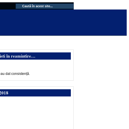
isti în reamintire…
-au dat consistență.
2018