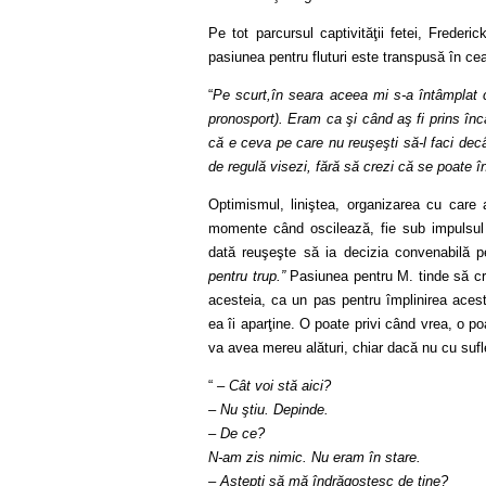
Pe tot parcursul captivităţii fetei, Freder
pasiunea pentru fluturi este transpusă în ce
“
Pe scurt,în seara aceea mi s-a întâmplat c
pronosport). Eram ca şi când aş fi prins înc
că e ceva pe care nu reuşeşti să-l faci decâ
de regulă visezi, fără să crezi că se poate 
Optimismul, liniştea, organizarea cu care 
momente când oscilează, fie sub impulsul p
dată reuşeşte să ia decizia convenabilă p
pentru trup.”
Pasiunea pentru M. tinde să cre
acesteia, ca un pas pentru împlinirea acest
ea îi aparţine. O poate privi când vrea, o 
va avea mereu alături, chiar dacă nu cu sufl
“
– Cât voi stă aici?
– Nu ştiu. Depinde.
– De ce?
N-am zis nimic. Nu eram în stare.
– Aştepţi să mă îndrăgostesc de tine?