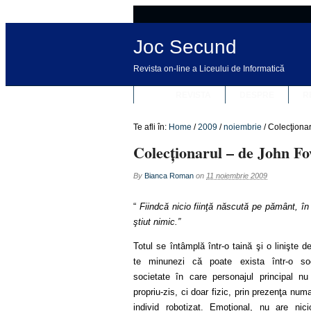
Joc Secund
Revista on-line a Liceului de Informatică
REVISTA
DESPRE
R
Te afli în:
Home
/
2009
/
noiembrie
/
Colecţiona
Colecţionarul – de John Fo
By
Bianca Roman
on
11 noiembrie 2009
“
Fiindcă nicio fiinţă născută pe pământ, în 
ştiut nimic.”
Totul se întâmplă într-o taină şi o linişte 
te minunezi că poate exista într-o soci
societate în care personajul principal nu
propriu-zis, ci doar fizic, prin prezenţa numa
individ robotizat.
Emoţional, nu are nici