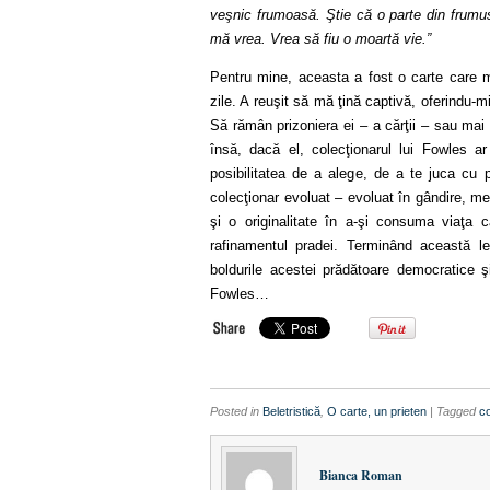
veşnic frumoasă. Ştie că o parte din frumu
mă vrea. Vrea să fiu o moartă vie.”
Pentru mine, aceasta a fost o carte care 
zile. A reuşit
să mă ţină captivă
, oferindu-m
Să rămân prizoniera ei – a cărţii – sau mai
însă, dacă el, colecţionarul lui Fowles a
posibilitatea de a alege, de a te juca cu p
colecţionar evoluat – evoluat în gândire, men
şi o originalitate în a-şi consuma viaţa
rafinamentul pradei. Terminând această le
boldurile acestei prădătoare democratice ş
Fowles…
Posted in
Beletristică
,
O carte, un prieten
| Tagged
co
Bianca Roman