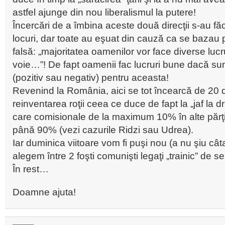
astfel ajunge din nou liberalismul la putere!
Încercări de a îmbina aceste două direcţii s-au fă
locuri, dar toate au eşuat din cauză ca se bazau 
falsă: „majoritatea oamenilor vor face diverse luc
voie…”! De fapt oamenii fac lucruri bune dacă sunt
(pozitiv sau negativ) pentru aceasta!
Revenind la România, aici se tot încearcă de 20 
reinventarea roţii ceea ce duce de fapt la „jaf la d
care comisionale de la maximum 10% în alte părţi,
până 90% (vezi cazurile Ridzi sau Udrea).
Iar duminica viitoare vom fi puşi nou (a nu şiu cât
alegem între 2 foşti comunişti legaţi „trainic” de se
În rest…
Doamne ajuta!