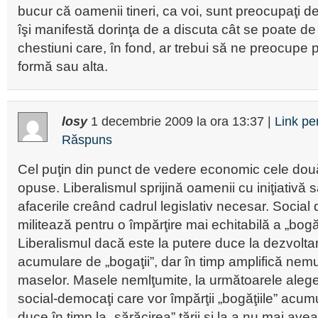
bucur că oamenii tineri, ca voi, sunt preocupaţi de v
îşi manifestă dorinţa de a discuta cât se poate d
chestiuni care, în fond, ar trebui să ne preocupe p
formă sau alta.
losy
1 decembrie 2009
la ora
13:37
|
Link p
Răspuns
Cel puţin din punct de vedere economic cele dou
opuse. Liberalismul sprijină oamenii cu iniţiativă s
afacerile creând cadrul legislativ necesar. Social
militează pentru o împărţire mai echitabilă a „bogăţ
Liberalismul dacă este la putere duce la dezvoltare
acumulare de „bogaţii”, dar în timp amplifică nem
maselor. Masele nemlţumite, la următoarele aleger
social-democaţi care vor împărţii „bogăţiile” acum
duce în timp la „sărăcirea” ţării şi la a nu mai ave