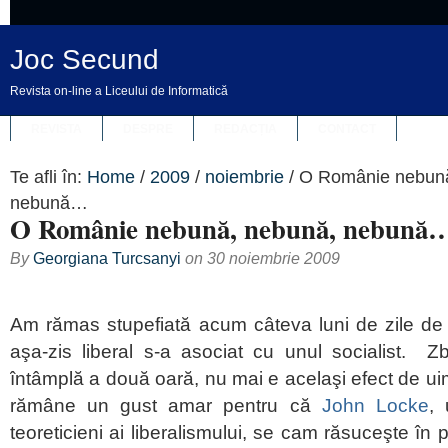
Joc Secund
Revista on-line a Liceului de Informatică
REVISTA
DESPRE
REDACȚIA
CONTACT
Te afli în:
Home
/
2009
/
noiembrie
/
O Românie nebună
nebună…
O Românie nebună, nebună, nebună
By
Georgiana Turcsanyi
on
30 noiembrie 2009
Am rămas stupefiată acum câteva luni de zile de 
aşa-zis liberal s-a asociat cu unul socialist.
întâmplă a două oară, nu mai e acelaşi efect de uim
rămâne un gust amar pentru că
John Locke
, 
teoreticieni ai liberalismului, se cam răsuceşte în