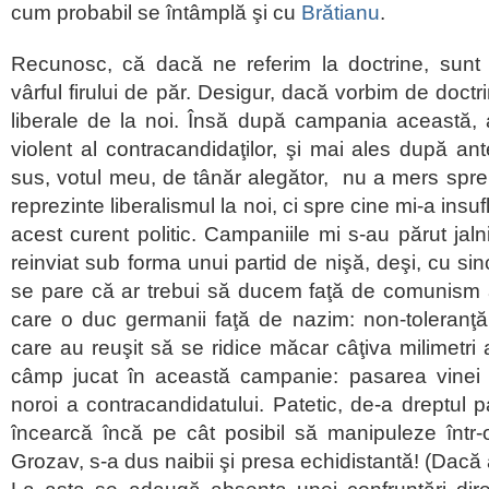
cum probabil se întâmplă şi cu
Brătianu
.
Recunosc, că dacă ne referim la doctrine, sunt 
vârful firului de păr. Desigur, dacă vorbim de doctr
liberale de la noi. Însă după campania această,
violent al contracandidaţilor, şi mai ales după a
sus, votul meu, de tânăr alegător, nu a mers spre 
reprezinte liberalismul la noi, ci spre cine mi-a insu
acest curent politic. Campaniile mi s-au părut ja
reinviat sub forma unui partid de nişă, deşi, cu si
se pare că ar trebui să ducem faţă de comunism a
care o duc germanii faţă de nazim: non-toleranţă.
care au reuşit să se ridice măcar câţiva milimetri 
câmp jucat în această campanie: pasarea vinei
noroi a contracandidatului. Patetic, de
-a dreptul p
încearcă încă pe cât posibil să manipuleze într-o
Grozav, s-a dus naibii şi presa echidistantă! (Dacă 