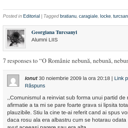
Posted in
Editorial
| Tagged
bratianu
,
caragiale
,
locke
,
turcsan
Georgiana Turcsanyi
Alumni LIIS
7 responses to “O Românie nebună, nebună, neb
Ionut
30 noiembrie 2009
la ora
20:18
|
Link 
Răspuns
,,Comunismul a reinviat sub forma unui partid de 
afirmatie a ta mi se pare foarte grava si lipsita to
plauzibile. Stiu la cine te-ai referit cand ai spus v
daca rosu ala era albastru cum se hotarau odata sa
avut aceeasi parere sau era alta.