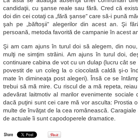
La asta se adaugă absenţa unei confruntări direc
candidaţii, cu şanse reale sau fără. Cred că exi
doi din cei cotaţi ca „fără şanse” care să-i pună măc
şah pe „băftoşii” alegerilor din acest an. Şi fă
persoană, metoda favorită de campanie în acest a
Şi am cam ajuns în turul doi să alegem, din nou,
mulţi ne simţim străini. Am ajuns în turul doi, de
continuare cabina de vot cu un dulap (lucru cât se
povestit de un coleg la o ciocolată caldă şi-o î
mate în dimineaţa post alegeri). Însă ce se întâmpl
trebui să mă mire. Cu riscul de a mă repeta, reia
adevărat laitmotiv al marilor evenimente sociale
dacă puţini sunt cei care mă vor asculta: Prosti
multe de învăţat de la cea românească. Caragiale 
de actuale îi sunt capodoperele dramatice.