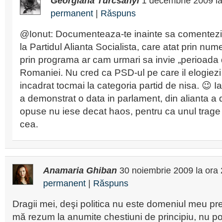
Georgiana Turcsanyi
1 decembrie 2009
l
permanent
|
Răspuns
@Ionut: Documenteaza-te inainte sa comentezi
la Partidul Alianta Socialista, care atat prin num
prin programa ar cam urmari sa invie „perioada 
Romaniei. Nu cred ca PSD-ul pe care il elogiezi 
incadrat tocmai la categoria partid de nisa. 😉 I
a demonstrat o data in parlament, din alianta a 
opuse nu iese decat haos, pentru ca unul trage h
cea.
Anamaria Ghiban
30 noiembrie 2009
la ora
permanent
|
Răspuns
Dragii mei, deşi politica nu este domeniul meu pref
mă rezum la anumite chestiuni de principiu, nu p