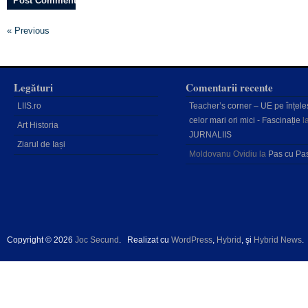
« Previous
Legături
Comentarii recente
LIIS.ro
Teacher’s corner – UE pe înțele
celor mari ori mici - Fascinație
l
Art Historia
JURNALIIS
Ziarul de Iași
Moldovanu Ovidiu
la
Pas cu Pa
Copyright © 2026
Joc Secund
.
Realizat cu
WordPress
,
Hybrid
, şi
Hybrid News
.