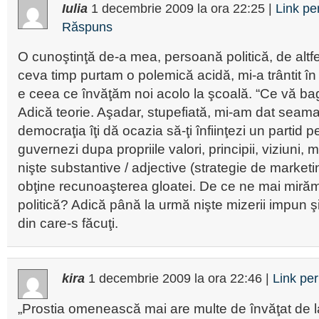
Iulia
1 decembrie 2009
la ora
22:25
|
Link p
Răspuns
O cunoştinţă de-a mea, persoană politică, de altf
ceva timp purtam o polemică acidă, mi-a trântit în
e ceea ce învăţăm noi acolo la şcoală. “Ce vă bag
Adică teorie. Aşadar, stupefiată, mi-am dat seama 
democraţia îţi dă ocazia să-ţi înfiinţezi un partid p
guvernezi dupa propriile valori, principii, viziuni
nişte substantive / adjective (strategie de marketi
obţine recunoaşterea gloatei. De ce ne mai miră
politică? Adică până la urmă nişte mizerii impun şi 
din care-s făcuţi.
kira
1 decembrie 2009
la ora
22:46
|
Link pe
„Prostia omenească mai are multe de învăţat de 