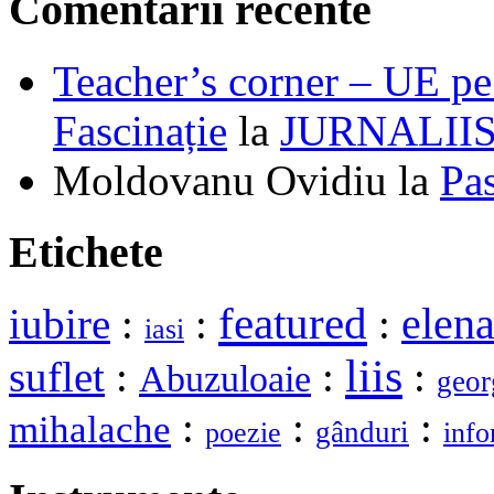
Comentarii recente
Teacher’s corner – UE pe 
Fascinație
la
JURNALII
Moldovanu Ovidiu
la
Pa
Etichete
featured
elena
iubire
:
:
:
iasi
liis
suflet
:
:
:
Abuzuloaie
geor
:
:
:
mihalache
gânduri
poezie
info