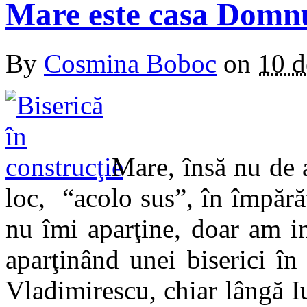
Mare este casa Dom
By
Cosmina Boboc
on
10 d
Mare, însă nu de a
loc, “acolo sus”, în împărăţ
nu îmi aparţine, doar am in
aparţinând unei biserici î
Vladimirescu, chiar lângă Iu