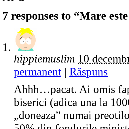
7 responses to “Mare es
hippiemuslim
10 decembr
permanent
|
Răspuns
Ahhh…pacat. Ai omis fap
biserici (adica una la 1000
„doneaza” numai preotil
50% din fondurile ministe