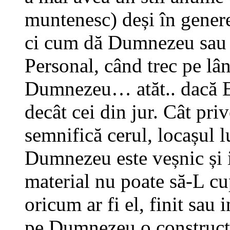
muntenesc) deși în genere 
ci cum dă Dumnezeu sau 
Personal, când trec pe lâ
Dumnezeu… atăt.. dacă E
decât cei din jur. Cât pri
semnifică cerul, locașul 
Dumnezeu este veșnic și i
material nu poate să-L cup
oricum ar fi el, finit sau
pe Dumnezeu o construcț