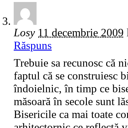
Losy
11 decembrie 2009
Răspuns
Trebuie sa recunosc că ni
faptul că se construiesc b
îndoielnic, în timp ce bi
măsoară în secole sunt lă
Bisericile ca mai toate co
arhitectornic ce reflectă v