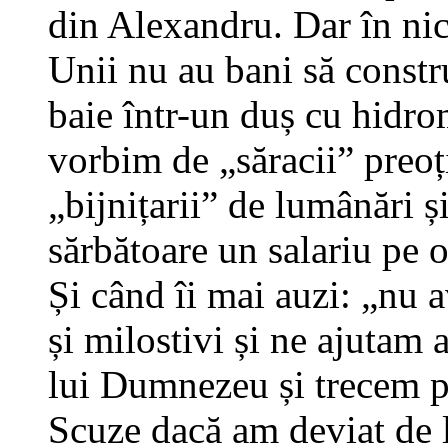
din Alexandru. Dar în nic
Unii nu au bani să construi
baie într-un duș cu hidro
vorbim de „săracii” preoț
„bijnițarii” de lumânări ș
sărbătoare un salariu pe 
Și când îi mai auzi: „nu 
și milostivi și ne ajutam
lui Dumnezeu și trecem pes
Scuze dacă am deviat de l