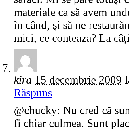
materiale ca să avem unde
în când, și să ne restaură
mici, ce conteaza? La câț
kira
15 decembrie 2009
l
Răspuns
@chucky: Nu cred că sunt 
fi chiar culmea. Sunt pla