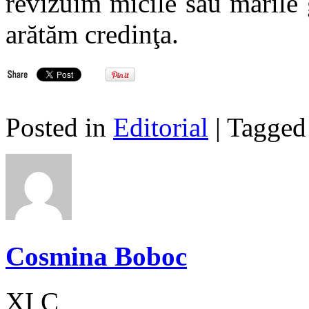
revizuim micile sau marile 
arătăm credinţa.
Posted in
Editorial
| Tagge
Cosmina Boboc
XI C