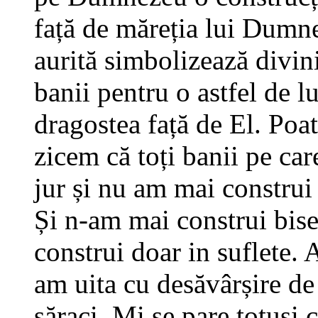
față de măreția lui Dumne
aurită simbolizează divin
banii pentru o astfel de lu
dragostea față de El. Poat
zicem că toți banii pe car
jur și nu am mai construi b
Și n-am mai construi bise
construi doar in suflete. 
am uita cu desăvârșire d
săraci. Mi se pare totuși c