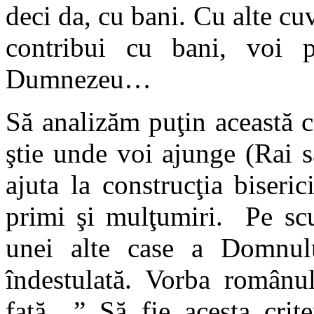
deci da, cu bani. Cu alte cu
contribui cu bani, voi p
Dumnezeu…
Să analizăm puţin această 
ştie unde voi ajunge (Rai s
ajuta la construcţia biseric
primi şi mulţumiri. Pe scu
unei alte case a Domnu
îndestulată. Vorba român
faţă…” Să fie acesta crit