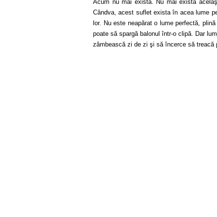
Acum nu mai există. Nu mai există acelaşi 
Cândva, acest suflet exista în acea lume pe 
lor. Nu este neapărat o lume perfectă, plin
poate să spargă balonul într-o clipă. Dar lu
zâmbească zi de zi şi să încerce să treacă 