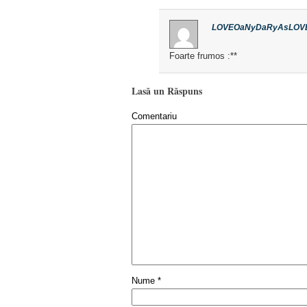
LOVEOaNyDaRyAsLOV
Foarte frumos :**
Lasă un Răspuns
Comentariu
Nume
*