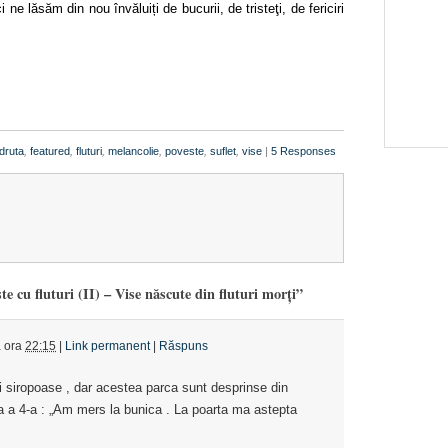
ne lăsăm din nou învăluiți de bucurii, de tristeţi, de fericiri
druta
,
featured
,
fluturi
,
melancolie
,
poveste
,
suflet
,
vise
|
5 Responses
e cu fluturi (II) – Vise născute din fluturi morţi”
a ora
22:15
|
Link permanent
|
Răspuns
si siropoase , dar acestea parca sunt desprinse din
a a 4-a : „Am mers la bunica . La poarta ma astepta