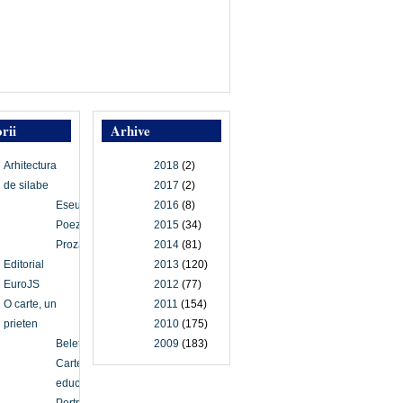
rii
Arhive
Arhitectura
2018
(2)
de silabe
2017
(2)
Eseu
2016
(8)
Poezie
2015
(34)
Proză
2014
(81)
Editorial
2013
(120)
EuroJS
2012
(77)
O carte, un
2011
(154)
prieten
2010
(175)
Beletristică
2009
(183)
Carte
educațională