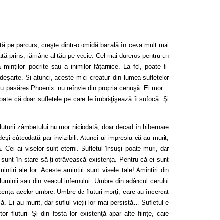
ltă pe parcurs, creşte dintr-o omidă banală în ceva mult mai
dată prins, rămâne al tău pe vecie. Cel mai dureros pentru un
a minţilor ipocrite sau a inimilor făţarnice. La fel, poate fi
or deşarte. Şi atunci, aceste mici creaturi din lumea sufletelor
u pasărea Phoenix, nu reînvie din propria cenuşă. Ei mor…
oate că doar sufletele pe care le îmbrăţişează îi sufocă. Şi
 Fluturii zâmbetului nu mor niciodată, doar decad în hibernare
, deşi câteodată par invizibili. Atunci ai impresia că au murit,
. Cei ai viselor sunt eterni. Sufletul însuşi poate muri, dar
ri sunt în stare să-ți otrăvească existenţa. Pentru că ei sunt
intiri ale lor. Aceste amintiri sunt visele tale! Amintiri din
uminii sau din veacul infernului. Umbre din adâncul cerului
ezenţa acelor umbre. Umbre de fluturi morţi, care au încercat
. Ei au murit, dar suflul vieţii lor mai persistă… Sufletul e
or fluturi. Şi din fosta lor existenţă apar alte ființe, care