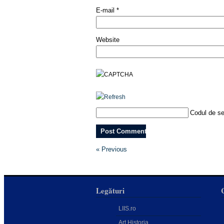
E-mail
*
Website
Codul de se
« Previous
Legături
LIIS.ro
Art Historia