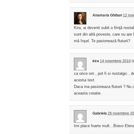
Anamaria Ghiban
12 noi
Kira, ai devenit subit o fiinţă nosta
sunt din altă poveste, care nu are 
mă înşel. Te pasionează fluturii?
kira
14 noiembrie 2010
l
ca orice om , pot fi si nostalgic , d
acestui text.
Daca ma pasioneaza fluturii ? Nu c
aceasta creatie .
Gabriela
26 noiembrie 2
Imi place foarte mult…Bravo Elena