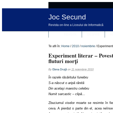
Joc Secund
Revista on-line a Liceului de Informatică
REVISTA
DESPRE
R
Te afli în:
Home
/
2010
/
noiembrie
/
Experiment l
Experiment literar – Poveste
fluturi morţi
By
Elena Druţă
on
11 noiembrie 2010
În razele răsăritului funebru
S-a născut o aripă rănită
Din acelaşi maestru celebru
Numit sarcastic – clip
ă
…
Zbuciumul viselor moarte se resimte în fiec
ceva. A pierdut o parte din el, acea neînse