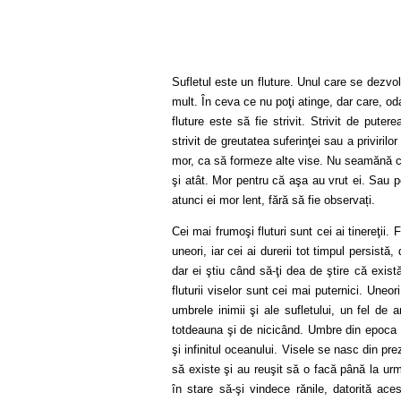
Sufletul este un fluture. Unul care se dezvo
mult. În ceva ce nu poţi atinge, dar care, o
fluture este să fie strivit. Strivit de putere
strivit de greutatea suferinţei sau a priviril
mor, ca să formeze alte vise. Nu seamănă c
şi atât. Mor pentru că aşa au vrut ei. Sau p
atunci ei mor lent, fără să fie observați.
Cei mai frumoşi fluturi sunt cei ai tinereţii.
uneori, iar cei ai durerii tot timpul persistă
dar ei ştiu când să-ţi dea de ştire că există
fluturii viselor sunt cei mai puternici. Uneo
umbrele inimii şi ale sufletului, un fel de am
totdeauna şi de nicicând. Umbre din epoca l
şi infinitul oceanului. Visele se nasc din pr
să existe şi au reuşit să o facă până la urmă
în stare să-şi vindece rănile, datorită acest