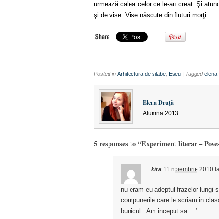
urmează calea celor ce le-au creat. Şi atunci 
şi de vise. Vise născute din fluturi morţi…
Posted in
Arhitectura de silabe
,
Eseu
| Tagged
elena 
Elena Druţă
Alumna 2013
5 responses to “Experiment literar – Povest
kira
11 noiembrie 2010
l
nu eram eu adeptul frazelor lungi 
compunerile care le scriam in clas
bunicul . Am inceput sa …”