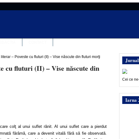
EDACȚIA
CONTACT
iterar – Poveste cu fluturi (II) – Vise născute din fluturi morţi
Jurnal
 cu fluturi (II) – Vise născute din
Cei ce ne
Iarna 
are colţ al unui suflet rănit. Al unui suflet care a pierdut
mnată fărâmă, care a devenit vitală fără să fie observată.