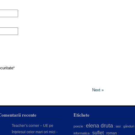
curitate
*
Next »
Comentarii recente
Etichete
elena druta
Teacher’s corner – UE pe
:
:
:
poezie
iasi
gânduri
înțelesul celor mari ori mici -
suflet
:
:
roman
:
informatica