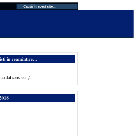
isti în reamintire…
-au dat consistență.
2018