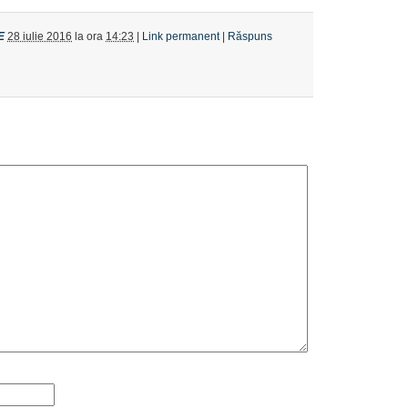
E
28 iulie 2016
la ora
14:23
|
Link permanent
|
Răspuns