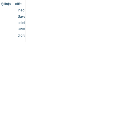
Ştiinţa… altfel
Inedit
Savanți
celebri
Univers
digital