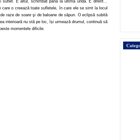
suflet. E altul, schimbat până la ultima undă. E diferit…
care o creează toate sufletele, în care ele se simt la locul
ă de raze de soare şi de baloane de săpun. O eclipsă subită
mea interioară nu stă pe loc, își urmează drumul, continuă să
peste momentele dificile.
Catego