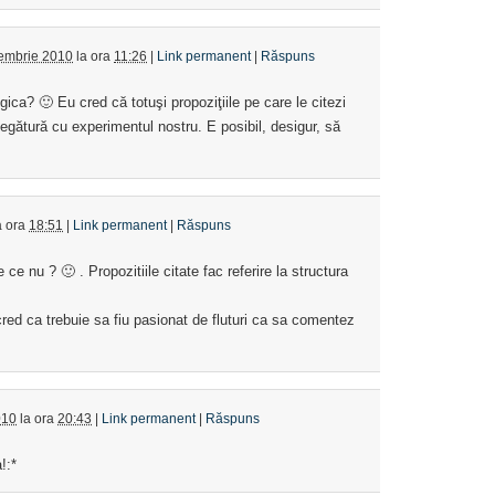
embrie 2010
la ora
11:26
|
Link permanent
|
Răspuns
lgica? 🙂 Eu cred că totuşi propoziţiile pe care le citezi
legătură cu experimentul nostru. E posibil, desigur, să
a ora
18:51
|
Link permanent
|
Răspuns
e ce nu ? 🙂 . Propozitiile citate fac referire la structura
red ca trebuie sa fiu pasionat de fluturi ca sa comentez
010
la ora
20:43
|
Link permanent
|
Răspuns
!:*