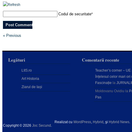
Codul de securitate
*
« Previous
Legături
Comentarii recente
LIIS.ro
Teacher’s corner – UE
înțelesul celor mari ori 
Art Historia
Fascinație
la
JURNALI
Ziarul de Iași
Moldovanu Ovidiu
la
P
Pas
Realizat cu
WordPress
,
Hybrid
, şi
Hybrid News
.
Copyright © 2026
Joc Secund
.