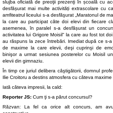
slujba oficiată de preoţii prezenţi în școală cu a
desfășurat mai multe activități extrascolare cu ca
amfiteatrul liceului s-a desfăşurat „Maratonul de m
la care au participat câte doi elevi din fiecare 
asemenea, în paralel s-a desfășurat un concurs i
activitatea lui Grigore Moisil” la care au fost tot do
au răspuns la zece întrebări. Imediat după ce s-a
de maxime la care elevii, deşi cuprinşi de emo
binişor a urmat sesiunea posterelor cu Moisil u
elevii din gimnaziu.
În timp ce juriul delibera câştigătorii, domnul pro
Ilie Croitoru a destins atmosfera cu câteva maxime
Iată câteva impresii, la cald:
Reporter JS:
Cum ţi s-a părut concursul?
Răzvan: La fel ca orice alt concurs, am avu