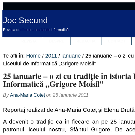
Joc Secund
Revista on-line a Liceului de Informatică
REVISTA
DESPRE
REDACȚIA
CONTACT
Te afli în:
Home
/
2011
/
ianuarie
/
25 ianuarie – o zi cu t
Liceului de Informatică „Grigore Moisil”
25 ianuarie – o zi cu tradiție în istoria
Informatică „Grigore Moisil”
By
Ana-Maria Coteţ
on
26 ianuarie 2011
Reportaj realizat de Ana-Maria Coteț și Elena Druță
A devenit o tradiție ca în fiecare an pe 25 ianuar
patronul liceului nostru, Sfântul Grigore. De ac