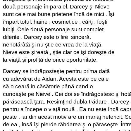
două personaje în paralel. Darcey şi Nieve
sunt cele mai bune prietene încă de mici . Îşi
împart totul: haine , cosmetice , cărţi , foşti
iubiţi. Cele două personaje sunt complet
diferite . Darcey este o fire sinceră,
nehotărâtă şi nu ştie ce vrea de la viaţă.
Nieve este şireată , ştie clar ce işi doreşte de
la viaţă şi profită de orice oportunitate.
Darcey se indrăgosteşte pentru prima dată
cu adevărat de Aidan. Acesta este pe cale
să o ceară in căsătorie până cand o
cunoaşte pe Nieve . Cei doi se îndrăgostesc şi hot
părăsească ţara. Resimţind dubla trădare , Darcey
pentru a începe o viaţă nouă . Ea nu este încă cap
peste , iar din acest motiv are un mariaj nefericit. So
de ea , însă îşi pierde răbdarea şi o păraseşte. Înt