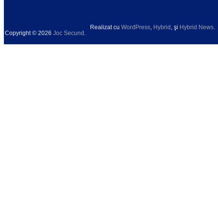
Realizat cu
WordPress
,
Hybrid
, şi
Hybrid News
.
Copyright © 2026
Joc Secund
.