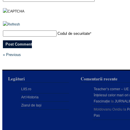
Codul de securitate
*
« Previous
Legături
Comentarii recente
LIIS.ro
Teacher’s corner – UE
înțelesul celor mari ori 
Art Historia
Fascinație
la
JURNALI
Ziarul de Iași
Moldovanu Ovidiu
la
P
Pas