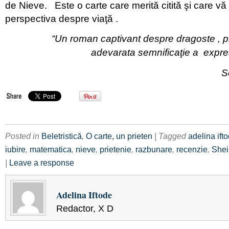
de Nieve. Este o carte care merită citită şi care v
perspectiva despre viaţă .
“Un roman captivant despre dragoste , pi
adevarata semnificaţie a expre
Sou
Posted in
Beletristică
,
O carte, un prieten
| Tagged
adelina ift
iubire
,
matematica
,
nieve
,
prietenie
,
razbunare
,
recenzie
,
Shei
|
Leave a response
Adelina Iftode
Redactor, X D