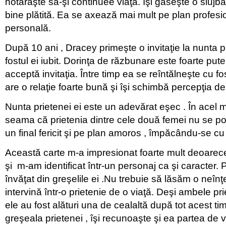
hotărăşte să-şi continuee viaţa. Îşi găseşte o slujbă
bine plătită. Ea se axează mai mult pe plan profesi
personală.
După 10 ani , Dracey primeşte o invitaţie la nunta p
fostul ei iubit. Dorinţa de răzbunare este foarte put
acceptă invitaţia. Între timp ea se reîntălneşte cu fo
are o relaţie foarte bună şi îşi schimbă percepţia de
Nunta prietenei ei este un adevărat eşec . În acel 
seama că prietenia dintre cele două femei nu se po
un final fericit şi pe plan amoros , împăcându-se cu f
Această carte m-a impresionat foarte mult deoarece
şi m-am identificat într-un personaj ca şi caracter
învăţat din greşelile ei .Nu trebuie să lăsăm o neîn
intervină într-o prietenie de o viaţă. Deşi ambele pri
ele au fost alături una de cealaltă după tot acest ti
greşeala prietenei , îşi recunoaşte şi ea partea de vi