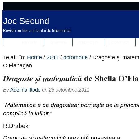
Joc Secund
Revista on-line a Liceului de Informatică
REVISTA
DESPRE
REDACȚIA
CONTACT
Te afli în:
Home
/
2011
/
octombrie
/
Dragoste şi matem
O’Flanagan
de Sheila O’Fl
Dragoste şi matematică
By
Adelina Iftode
on
25 octombrie 2011
“Matematica e ca dragostea: porneşte de la principi
complică la infinit.”
R.Drabek
Dragoste şi matematică
prezintă povestea a