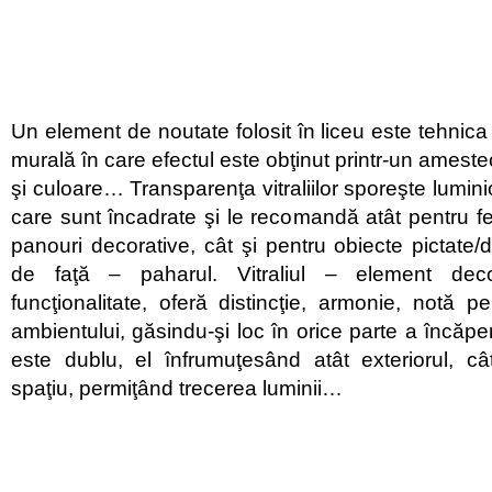
Un element de noutate folosit în liceu este tehnica v
murală în care efectul este obţinut printr-un amest
şi culoare… Transparenţa vitraliilor sporeşte luminio
care sunt încadrate şi le recomandă atât pentru fer
panouri decorative, cât şi pentru obiecte pictate
de faţă – paharul. Vitraliul – element deco
funcţionalitate, oferă distincţie, armonie, notă p
ambientului, găsindu-şi loc în orice parte a încăperii
este dublu, el înfrumuţesând atât exteriorul, cât
spaţiu, permiţând trecerea luminii…