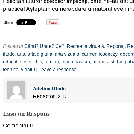
Felicitări tuturor colegilor implicaţi, care ne-au da
practică! Aşteptăm cu nerăbdare următorul evenim
Posted in
Când? Unde? Ce?
,
Recreația virtuală
,
Reportaj
,
Re
iftode
,
arta
,
arta digitala
,
arta vizuala
,
carmen losonczy
,
decor
educatie
,
efect
,
liis
,
lumina
,
maria pascan
,
mihaela stirbu
,
pah
tehnica
,
vitraliu
|
Leave a response
Adelina Iftode
Redactor, X D
Lasă un Răspuns
Comentariu