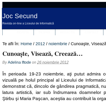
Joc Secund
Revista on-line a Liceului de Informatică
REVISTA
DESPRE
REDACȚIA
CONTACT
Te afli în:
Home
/
2012
/
noiembrie
/
Cunoaşte, Viseaz
Cunoaşte, Visează, Creează…
By
Adelina Iftode
on
26 noiembrie 2012
În perioada 19-23 noiembrie, aţi putut admira o
vizuală pe holul principal al Liceului de Informatică
demonstrat că, dincolo de gândirea pragmatică, nu l
latura artistică, iar sub îndrumarea doamnelor 
Ştirbu şi Maria Paşcan, aceştia au contribuit la orga