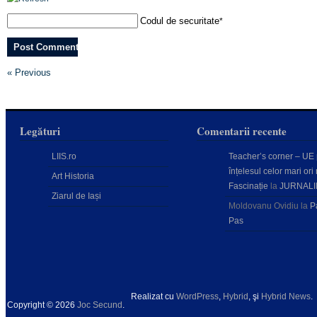
Codul de securitate
*
« Previous
Legături
Comentarii recente
LIIS.ro
Teacher’s corner – UE
înțelesul celor mari ori 
Art Historia
Fascinație
la
JURNALI
Ziarul de Iași
Moldovanu Ovidiu
la
P
Pas
Realizat cu
WordPress
,
Hybrid
, şi
Hybrid News
.
Copyright © 2026
Joc Secund
.