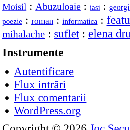
:
:
:
Abuzuloaie
Moisil
georgi
iasi
feat
:
:
:
roman
poezie
informatica
elena dr
:
suflet
:
mihalache
Instrumente
Autentificare
Flux intrări
Flux comentarii
WordPress.org
Copyright © 2026
Joc Sec