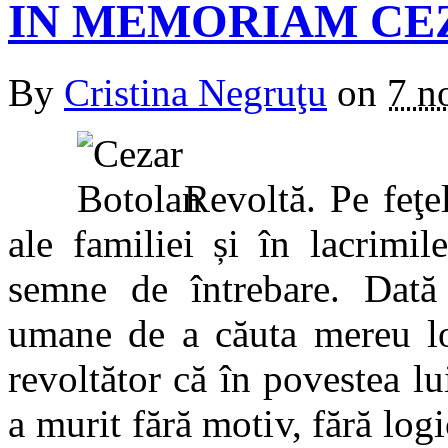
IN MEMORIAM CE
By
Cristina Negruţu
on
7 n
Revoltă. Pe feţel
ale familiei și în lacrimil
semne de întrebare. Dată 
umane de a căuta mereu log
revoltător că în povestea l
a murit fără motiv, fără logi