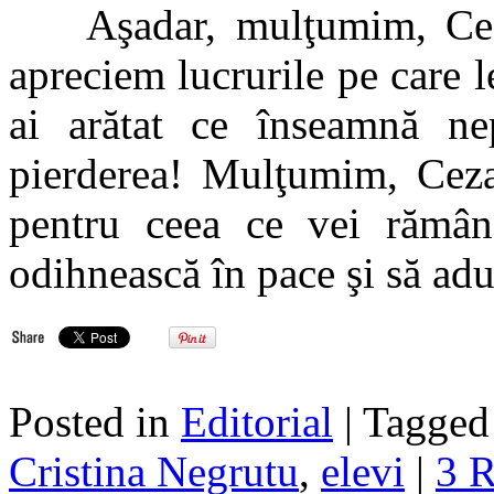
Aşadar, mulţumim, Cezar,
apreciem lucrurile pe care
ai arătat ce înseamnă nep
pierderea! Mulţumim, Cezar
pentru ceea ce vei rămâ
odihnească în pace şi să aduc
Posted in
Editorial
| Tagge
Cristina Negrutu
,
elevi
|
3 