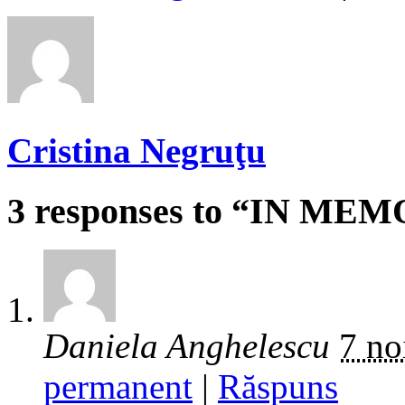
Cristina Negruţu
3 responses to “IN 
Daniela Anghelescu
7 no
permanent
|
Răspuns