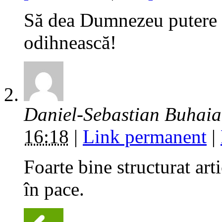
Să dea Dumnezeu putere 
odihnească!
Daniel-Sebastian Buhai
16:18
|
Link permanent
|
Foarte bine structurat art
în pace.