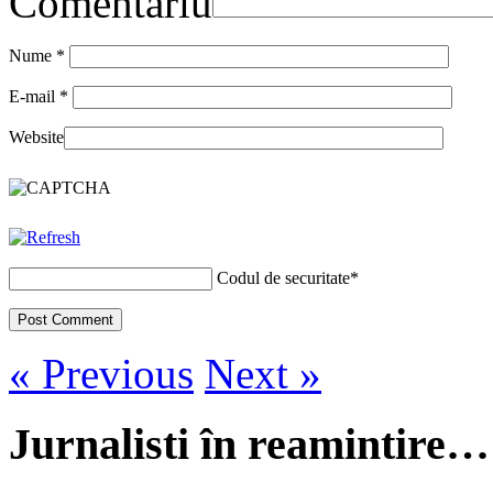
Comentariu
Nume
*
E-mail
*
Website
Codul de securitate
*
« Previous
Next »
Jurnalisti în reamintire…