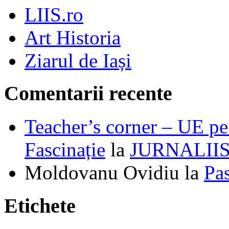
LIIS.ro
Art Historia
Ziarul de Iași
Comentarii recente
Teacher’s corner – UE pe 
Fascinație
la
JURNALII
Moldovanu Ovidiu
la
Pa
Etichete