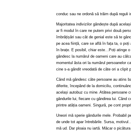
conduc sau ne ordonă să trăim după reguli im
Majoritatea indivizilor gândește după acelaș
ar fi modul în care ne putem privi două pers
îmbrățișări sau cât de genial este să te gând
pe acea ființă, care se află în fața ta, o poț
în brațe. E posibil, chiar este…Poți atinge 
gândesc la numărul de oameni care au călcat
momentul ăsta ori la numărul persoanelor ca
cine s-a gândit vreodată de câte ori a clipi
Când mă gândesc câte persoane au atins ba
diferite, începând de la domiciliu, continuâ
același autobuz cu mine. Atâtea persoane cu o
gândurile lui, fiecare cu gândirea lui. Când c
printre atâția oameni. Singură, pe cont propr
Uneori mă sperie gândurile mele. Probabil 
de unde tot apar întrebările. Sursa, motivul… 
mă ud. Dar ploaia nu iartă. Măcar o picătur