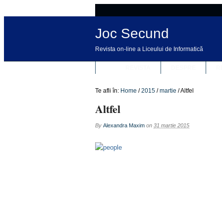
Joc Secund
Revista on-line a Liceului de Informatică
REVISTA
DESPRE
R
Te afli în:
Home
/
2015
/
martie
/
Altfel
Altfel
By
Alexandra Maxim
on
31 martie 2015