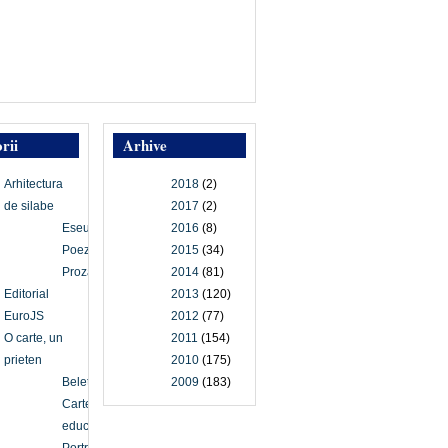
rii
Arhive
Arhitectura
2018
(2)
de silabe
2017
(2)
Eseu
2016
(8)
Poezie
2015
(34)
Proză
2014
(81)
Editorial
2013
(120)
EuroJS
2012
(77)
O carte, un
2011
(154)
prieten
2010
(175)
Beletristică
2009
(183)
Carte
educațională