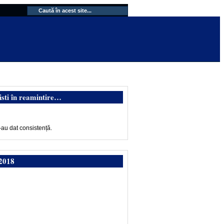
isti în reamintire…
-au dat consistență.
2018