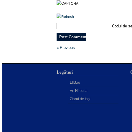
Codul de se
« Previous
Legături
LIIS.ro
Art Historia
Ziarul de Iași