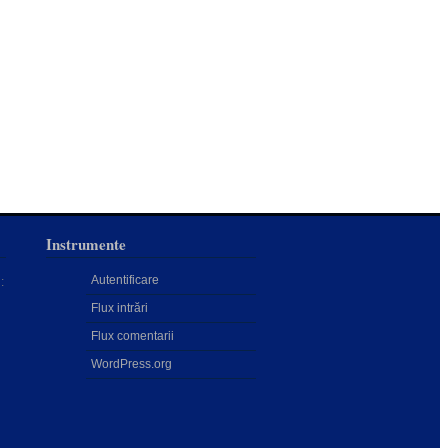
Instrumente
Autentificare
:
Flux intrări
Flux comentarii
WordPress.org