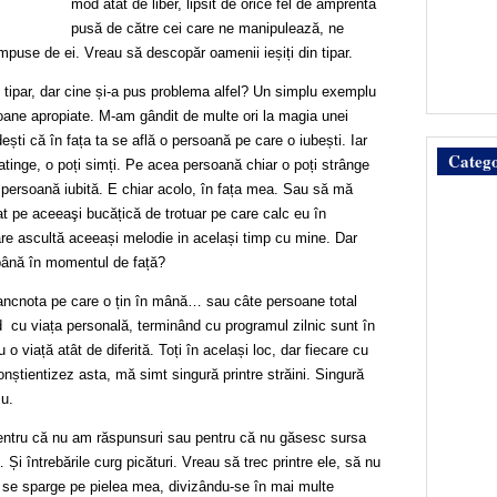
mod atât de liber, lipsit de orice fel de amprentă
pusă de către cei care ne manipulează, ne
puse de ei. Vreau să descopăr oamenii ieșiți din tipar.
i tipar, dar cine și-a pus problema alfel? Un simplu exemplu
oane apropiate. M-am gândit de multe ori la magia unei
ești că în fața ta se află o persoană pe care o iubești. Iar
Catego
i atinge, o poți simți. Pe acea persoană chiar o poți strânge
o persoană iubită. E chiar acolo, în fața mea. Sau să mă
 pe aceeaşi bucățică de trotuar pe care calc eu în
re ascultă aceeași melodie in același timp cu mine. Dar
t până în momentul de față?
ncnota pe care o țin în mână… sau câte persoane total
nd cu viața personală, terminând cu programul zilnic sunt în
 viață atât de diferită. Toți în același loc, dar fiecare cu
onștientizez asta, mă simt singură printre străini. Singură
iu.
pentru că nu am răspunsuri sau pentru că nu găsesc sursa
Și întrebările curg picături. Vreau să trec printre ele, să nu
a se sparge pe pielea mea, divizându-se în mai multe