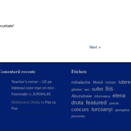
curitate
*
Next »
Comentarii recente
Etichete
iubire
Teacher’s corner – UE pe
mihalache
Moisil
:
:
roman
:
liis
înțelesul celor mari ori mici -
suflet
:
:
:
:
gânduri
iasi
Fascinație
la
JURNALIIS
elena
Abuzuloaie
:
:
informatica
featured
druta
Moldovanu Ovidiu
la
Pas cu
:
:
:
poezie
Pas
concurs
turcsanyi
:
:
georgiana
porusniuc