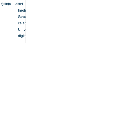
Ştiinţa… altfel
Inedit
Savanți
celebri
Univers
digital