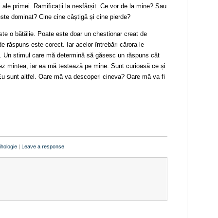
i ale primei. Ramificații la nesfârșit. Ce vor de la mine? Sau
este dominat? Cine cine câștigă și cine pierde?
te o bătălie. Poate este doar un chestionar creat de
de răspuns este corect. Iar acelor întrebări cărora le
e. Un stimul care mă determină să găsesc un răspuns cât
tez mintea, iar ea mă testează pe mine. Sunt curioasă ce și
. Eu sunt altfel. Oare mă va descoperi cineva? Oare mă va fi
ihologie
|
Leave a response