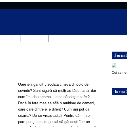
EDACȚIA
CONTACT
Jurnal
Cei ce ne
Oare s-a gândit vreodată cineva dincolo de
Iarna 
cuvinte? Sunt sigură că mulți au făcut asta, dar
cum îmi dau seama… cine gândește altfel?
Dacă în fața mea se află o mulțime de oameni,
oare care dintre ei e diferit? Cum îmi pot da
seama? De ce vreau asta? Pentru că mi se
pare pur și simplu genial să gândești într-un