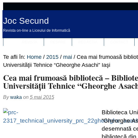
Joc Secund
Revista on-line a Liceului de Informatică
REVISTA
DESPRE
REDACȚIA
CONTACT
Te afli în:
Home
/
2015
/
mai
/
Cea mai frumoasă bibliot
Universităţii Tehnice “Gheorghe Asachi” Iaşi
Cea mai frumoasă bibliotecă – Bibliot
Universităţii Tehnice “Gheorghe Asach
By
waka
on
5 mai 2015
Biblioteca Uni
“Gheorghe Asa
desemnată c
bibliotecă din