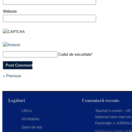
Website
Codul de securitate
*
« Previous
Legături
Comentarii recente
LIIS.ro
Teacher’s corner – UE
înțelesul celor mari ori 
Art Historia
Fascinație
la
JURNALI
Ziarul de Iași
Moldovanu Ovidiu
la
P