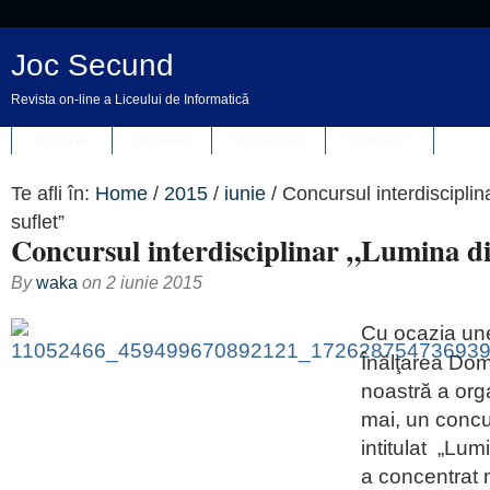
Joc Secund
Revista on-line a Liceului de Informatică
REVISTA
DESPRE
REDACȚIA
CONTACT
Te afli în:
Home
/
2015
/
iunie
/
Concursul interdisciplin
suflet”
Concursul interdisciplinar „Lumina di
By
waka
on
2 iunie 2015
Cu ocazia une
Înălţarea Dom
noastră a orga
mai, un concur
intitulat „Lum
a concentrat 