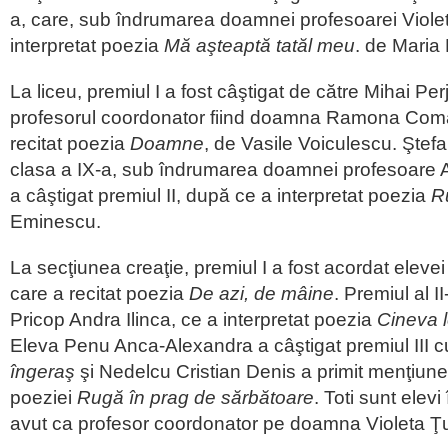
a, care, sub îndrumarea doamnei profesoarei Violet
interpretat poezia
Mă aşteaptă tatăl meu
. de Maria
La liceu, premiul I a fost câştigat de către Mihai Per
profesorul coordonator fiind doamna Ramona Com
recitat poezia
Doamne
, de Vasile Voiculescu. Ştefa
clasa a IX-a, sub îndrumarea doamnei profesoare
a câştigat premiul II, după ce a interpretat poezia
R
Eminescu.
La secţiunea creaţie, premiul I a fost acordat ele
care a recitat poezia
De azi, de mâine
. Premiul al I
Pricop Andra Ilinca, ce a interpretat poezia
Cineva l
Eleva Penu Anca-Alexandra a câştigat premiul III 
îngeraş
şi Nedelcu Cristian Denis a primit menţiune
poeziei
Rugă în prag de sărbătoare
. Toti sunt elevi
avut ca profesor coordonator pe doamna Violeta Ţu