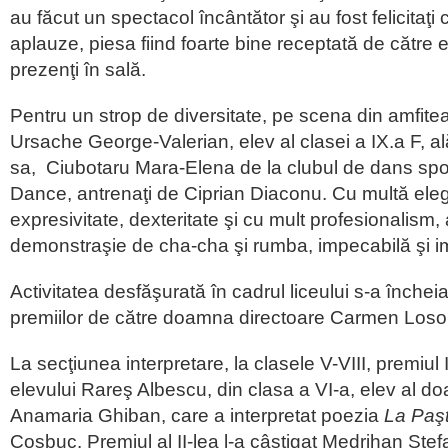
au făcut un spectacol încântător şi au fost felicitaţi
aplauze, piesa fiind foarte bine receptată de către el
prezenţi în sală.
Pentru un strop de diversitate, pe scena din amfiteat
Ursache George-Valerian, elev al clasei a IX.a F, al
sa, Ciubotaru Mara-Elena de la clubul de dans spo
Dance, antrenaţi de Ciprian Diaconu. Cu multă elega
expresivitate, dexteritate şi cu mult profesionalism,
demonstraşie de cha-cha şi rumba, impecabilă şi i
Activitatea desfăşurată în cadrul liceului s-a înche
premiilor de către doamna directoare Carmen Loso
La secţiunea interpretare, la clasele V-VIII, premiul 
elevului Rareş Albescu, din clasa a VI-a, elev al d
Anamaria Ghiban, care a interpretat poezia
La Paşt
Coşbuc. Premiul al II-lea l-a câştigat Medrihan Ştefa