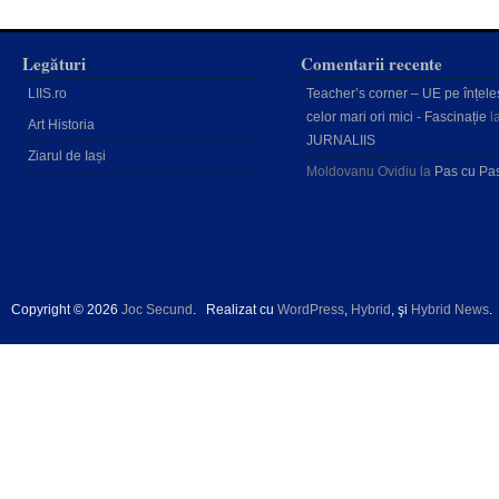
Legături
Comentarii recente
LIIS.ro
Teacher’s corner – UE pe înțele
celor mari ori mici - Fascinație
l
Art Historia
JURNALIIS
Ziarul de Iași
Moldovanu Ovidiu
la
Pas cu Pa
Copyright © 2026
Joc Secund
.
Realizat cu
WordPress
,
Hybrid
, şi
Hybrid News
.