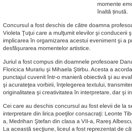
momente emoț
înaltă ținută.
Concursul a fost deschis de către doamna profesoa
Violeta Ţuţui care a mulţumit elevilor şi conducerii ş
implicarea în orgamizarea acestui eveniment şi a p
desfăşurarea momentelor artistice.
Juriul a fost compus din doamnele profesoare Dan
Floricica Murariu şi Mihaela Ştirbu. Acesta a acordat
punctajul cuvenit într-o manieră obiectivă şi au eva
şi acurateţea vorbirii, înţelegerea textului, transmit
originalitatea şi creativitatea în interpretare, dar şi in
Cei care au deschis concursul au fost elevii de la 
interpretare din lirica poeţilor consacraţi: Leonte Tib
a, Medrihan Ştefan din clasa a VII-a, Rareş Albescu
La această secţiune, liceul a fost reprezentat de căt