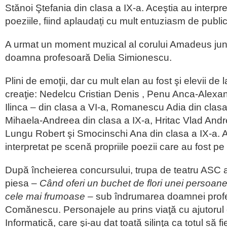
Stănoi Ştefania din clasa a IX-a. Aceştia au interpre
poeziile, fiind aplaudați cu mult entuziasm de public
A urmat un moment muzical al corului Amadeus jun
doamna profesoară Delia Simionescu.
Plini de emoţii, dar cu mult elan au fost şi elevii de 
creaţie: Nedelcu Cristian Denis , Penu Anca-Alexan
Ilinca – din clasa a VI-a, Romanescu Adia din clas
Mihaela-Andreea din clasa a IX-a, Hritac Vlad Andre
Lungu Robert şi Smocinschi Ana din clasa a IX-a. A
interpretat pe scenă propriile poezii care au fost pe 
După încheierea concursului, trupa de teatru ASC 
piesa –
Când oferi un buchet de flori unei persoane d
cele mai frumoase
– sub îndrumarea doamnei pro
Comănescu. Personajele au prins viaţă cu ajutorul e
Informatică, care şi-au dat toată silinţa ca totul să f