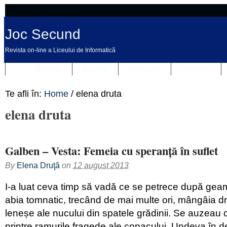
Joc Secund
Revista on-line a Liceului de Informatică
REVISTA
DESPRE
REDACȚIA
CONTACT
Te afli în:
Home
/
elena druta
elena druta
Galben – Vesta: Femeia cu speranță în suflet
By
Elena Druţă
on
12 august 2013
I-a luat ceva timp să vadă ce se petrece după geam
abia tomnatic, trecând de mai multe ori, mângâia d
leneșe ale nucului din spatele grădinii. Se auzeau câț
printre ramurile fragede ale copacului. Undeva în de