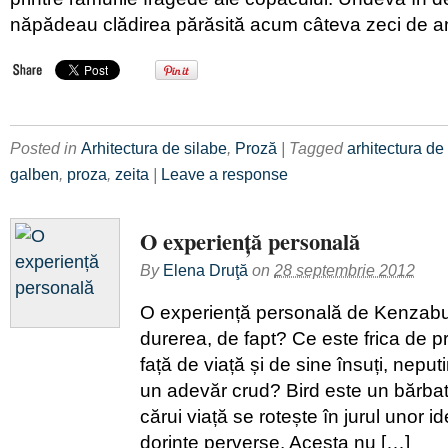
năpădeau clădirea părăsită acum câteva zeci de ani
Posted in
Arhitectura de silabe
,
Proză
| Tagged
arhitectura de
galben
,
proza
,
zeita
|
Leave a response
O experiență personală
By
Elena Druţă
on
28 septembrie 2012
O experiență personală de Kenzab
durerea, de fapt? Ce este frica de p
față de viață și de sine însuți, nepu
un adevăr crud? Bird este un bărbat
cărui viață se rotește în jurul unor id
dorințe perverse. Acesta nu […]