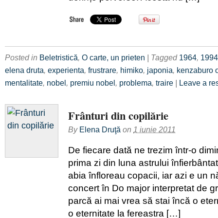
Posted in
Beletristică
,
O carte, un prieten
| Tagged
1964
,
1994
elena druta
,
experienta
,
frustrare
,
himiko
,
japonia
,
kenzaburo 
mentalitate
,
nobel
,
premiu nobel
,
problema
,
traire
|
Leave a re
Frânturi din copilărie
By
Elena Druţă
on
1 iunie 2011
De fiecare dată ne trezim într-o dim
prima zi din luna astrului înfierbântat
abia înfloreau copacii, iar azi e un n
concert în Do major interpretat de gr
parcă ai mai vrea să stai încă o etern
o eternitate la fereastra […]