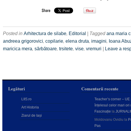
Posted in
Arhitectura de silabe
,
Editorial
| Tagged
ana maria c
andreea grigorovici
,
copilarie
,
elena druta
,
imagini
,
Ioana Abu
maricica mera
,
sărbătoare
,
trsitete
,
vise
,
vremuri
|
Leave a res
Legături
Comentarii recente
LIIS.ro
Teacher’s corner – UE
înțelesul celor mari ori 
Art Historia
Fascinație
la
JURNALI
Ziarul de Iași
Moldovanu Ovidiu
la
P
Pas