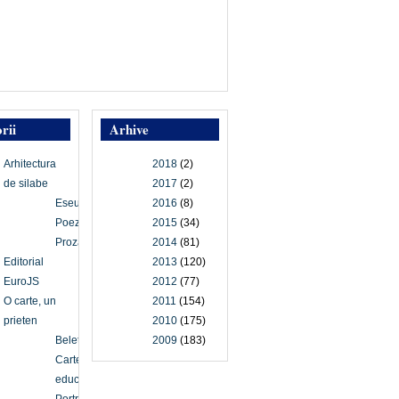
rii
Arhive
Arhitectura
2018
(2)
de silabe
2017
(2)
Eseu
2016
(8)
Poezie
2015
(34)
Proză
2014
(81)
Editorial
2013
(120)
EuroJS
2012
(77)
O carte, un
2011
(154)
prieten
2010
(175)
Beletristică
2009
(183)
Carte
educațională