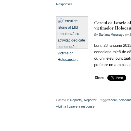
Responses
Cercul de Istorie a
victimelor Holocau
By
Ștefana Murarașu
on
1
Luni, 28 ianuarie 2013,
cancelaria mică de c
cu unii elevi punctual
profesor ne-a explicat
Posted in
Reportaj
,
Reporter
| Tagged
cerc
,
holocaus
victima
|
Leave a response