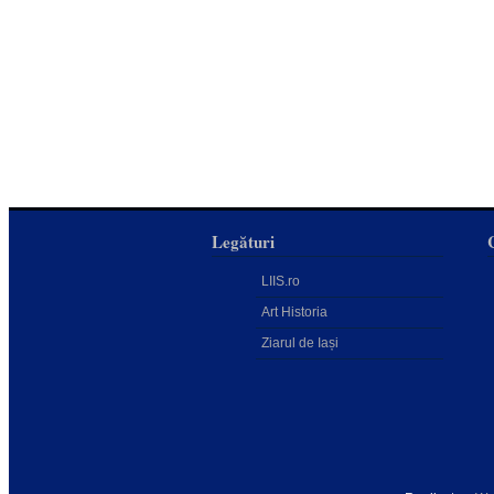
Legături
LIIS.ro
Art Historia
Ziarul de Iași