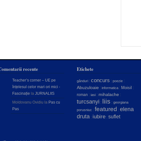
Comentarii recente
Etichete
concurs
Teacher’s corner – UE pe
:
:
:
gânduri
poezie
înțelesul celor mari ori mici -
Abuzuloaie
Moisil
:
:
:
informatica
Fascinație
la
JURNALIIS
mihalache
roman
:
:
:
iasi
liis
turcsanyi
Moldovanu Ovidiu
la
Pas cu
:
:
georgiana
featured
elena
Pas
:
:
porusniuc
druta
iubire
suflet
:
: