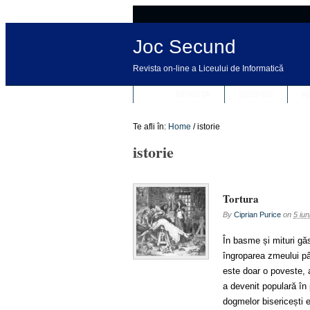
Joc Secund
Revista on-line a Liceului de Informatică
REVISTA
DESPRE
R
Te afli în:
Home
/
istorie
istorie
Tortura
By
Ciprian Purice
on
5 iu
În basme și mituri gă
îngroparea zmeului pân
este doar o poveste, a
a devenit populară în
dogmelor bisericești 