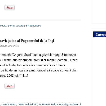
mediu
,
istorie
,
tortura
|
5 Responses
Catego
raviețuitor al Pogromului de la Iași
3 februarie 2013
ormatică “Grigore Moisil” Iași a găzduit marți, 5 februarie
ul dintre supraviețuitorii “trenurilor morții”, domnul Leizer
xtul activităților dedicate comemorării victimelor
de 90 de ani, care a avut norocul să scape cu viață din
unie, 1941) și, în […]
c
,
comemorare
,
holocaust
,
istorie
,
murarasu
,
rados
,
reportaj
,
stefana
|
2