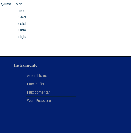
Ştiinţa… altfel
Inedit
Savanți
celebri
Univers
digital
Instrumente
Autentificare
Flux intrări
Flux comentarii
WordPress.org