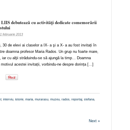
l LIIS debutează cu activități dedicate comemorării
stului
1 februarie 2013
 30 de elevi ai claselor a IX- a şi a X- a au fost invitați în
ătre doamna profesor Maria Rados. Un grup nu foarte mare,
i, iar cu alţii străduindu-se să ajungă la timp… Doamna
 motivul acestei invitații, vorbindu-ne despre dorința […]
t
,
interviu
,
istorie
,
maria
,
murarasu
,
muzeu
,
rados
,
reportaj
,
stefana
,
Next »