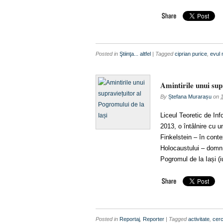
Posted in
Ştiinţa... altfel
| Tagged
ciprian purice
,
evul 
Amintirile unui sup
By
Ștefana Murarașu
on
1
Liceul Teoretic de Inf
2013, o întâlnire cu un
Finkelstein – în conte
Holocaustului – domn 
Pogromul de la Iași (i
Posted in
Reportaj
,
Reporter
| Tagged
activitate
,
cer