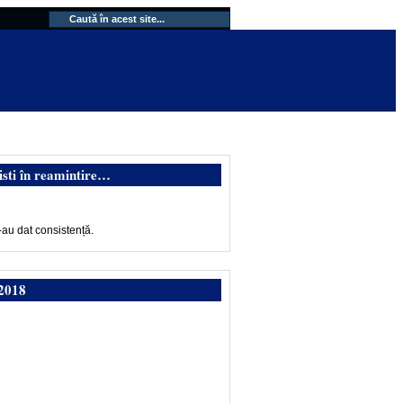
isti în reamintire…
-au dat consistență.
2018