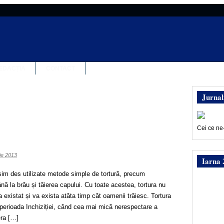
EDACȚIA
CONTACT
Jurnal
Cei ce ne
nie 2013
Iarna 
sim des utilizate metode simple de tortură, precum
ă la brâu și tăierea capului. Cu toate acestea, tortura nu
 existat și va exista atâta timp cât oamenii trăiesc. Tortura
 perioada Inchiziției, când cea mai mică nerespectare a
era […]