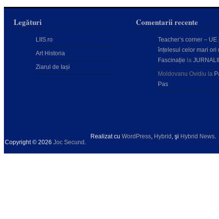
Legături
Comentarii recente
LIIS.ro
Teacher’s corner – UE
înțelesul celor mari ori 
Art Historia
Fascinație
la
JURNALI
Ziarul de Iași
Moldovanu Ovidiu
la
P
Pas
Realizat cu
WordPress
,
Hybrid
, şi
Hybrid News
.
Copyright © 2026
Joc Secund
.