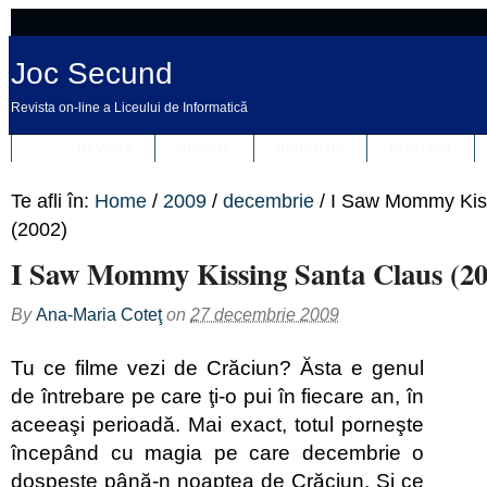
Joc Secund
Revista on-line a Liceului de Informatică
REVISTA
DESPRE
REDACȚIA
CONTACT
Te afli în:
Home
/
2009
/
decembrie
/
I Saw Mommy Kis
(2002)
I Saw Mommy Kissing Santa Claus (20
By
Ana-Maria Coteţ
on
27 decembrie 2009
Tu ce filme vezi de Crăciun? Ăsta e genul
de întrebare pe care ţi-o pui în fiecare an, în
aceeaşi perioadă. Mai exact, totul porneşte
începând cu magia pe care decembrie o
dospeşte până-n noaptea de Crăciun. Şi ce