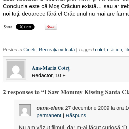
Concluzia este că Moş Crăciun există… sau ar treb
noi toţi, deoarece fără el Crăciunul nu mai are farm
Posted in
Cinefil
,
Recreația virtuală
| Tagged
cotet
,
crăciun
,
fi
Ana-Maria Coteţ
Redactor, 10 F
2 responses to “I Saw Mommy Kissing Santa Cl
oana-elena
27 decembrie 2009
la ora
1
permanent
|
Răspuns
Nu am văzut filmul, dar m-ai făcut curiosă :