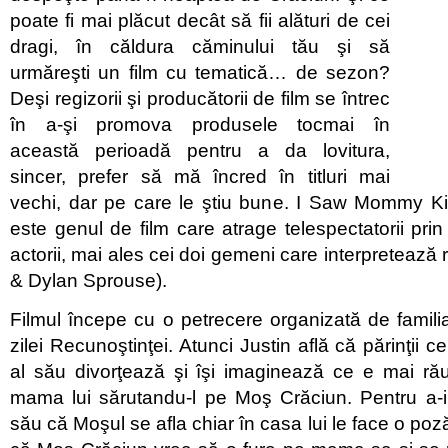
poate fi mai plăcut decât să fii alături de cei
dragi, în căldura căminului tău şi să
urmăreşti un film cu tematică… de sezon?
Deşi regizorii şi producătorii de film se întrec
în a-şi promova produsele tocmai în
această perioadă pentru a da lovitura,
sincer, prefer să mă încred în titluri mai
vechi, dar pe care le ştiu bune. I Saw Mommy K
este genul de film care atrage telespectatorii prin
actorii, mai ales cei doi gemeni care interpretează ro
& Dylan Sprouse).
Filmul începe cu o petrecere organizată de famil
zilei Recunoştinţei. Atunci Justin află că părinţii c
al său divorţează şi îşi imaginează ce e mai r
mama lui sărutandu-l pe Moş Crăciun. Pentru a-i 
său că Moşul se afla chiar în casa lui le face o poz