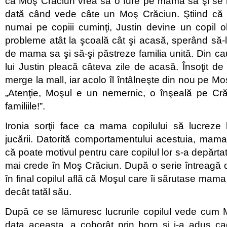
că Moş Crăciun vrea să o fure pe mama sa şi se 
dată când vede câte un Moş Crăciun. Ştiind că 
numai pe copiii cuminţi, Justin devine un copil 
probleme atât la şcoală cât şi acasă, sperând să-l
de mama sa şi să-şi păstreze familia unită. Din cau
lui Justin pleacă câteva zile de acasă. Însoţit de
merge la mall, iar acolo îl întâlneşte din nou pe Mo
„Atenţie, Moşul e un nemernic, o înşeală pe Cră
familiile!”.
Ironia sorţii face ca mama copilului să lucrez
jucării. Datorită comportamentului acestuia, mam
că poate motivul pentru care copilul lor s-a depărtat
mai crede în Moş Crăciun. După o serie întreagă de
în final copilul află că Moşul care îi sărutase mama
decât tatăl său.
După ce se lămuresc lucrurile copilul vede cum 
data aceasta, a coborât prin horn şi i-a adus ca