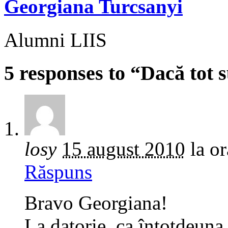
Georgiana Turcsanyi
Alumni LIIS
5 responses to “Dacă tot
losy
15 august 2010
la o
Răspuns
Bravo Georgiana!
La datorie, ca întotdeun