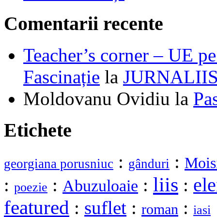
Comentarii recente
Teacher’s corner – UE pe 
Fascinație
la
JURNALII
Moldovanu Ovidiu
la
Pa
Etichete
:
:
Mois
georgiana porusniuc
gânduri
liis
ele
:
:
:
:
Abuzuloaie
poezie
featured
:
suflet
:
:
roman
iasi