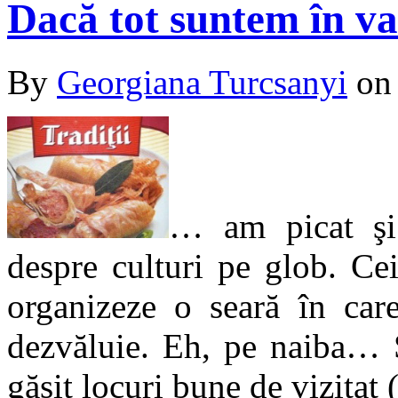
Dacă tot suntem în 
By
Georgiana Turcsanyi
o
… am picat şi
despre culturi pe glob. C
organizeze o seară în care
dezvăluie. Eh, pe naiba… S
găsit locuri bune de vizitat 