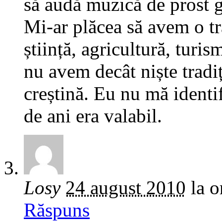
să audă muzică de prost g
Mi-ar plăcea să avem o tra
știință, agricultură, turis
nu avem decât niște tradiț
creștină. Eu nu mă identi
de ani era valabil.
Losy
24 august 2010
la o
Răspuns