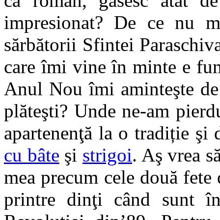
ca român, găsesc atât de
impresionat? De ce nu ma
sărbătorii Sfintei Paraschi
care îmi vine în minte e fu
Anul Nou îmi aminteşte de 
plăteşti? Unde ne-am pierdu
apartenenţă la o tradiție ş
cu bâte
şi
strigoi
. Aş vrea s
mea precum cele două fete 
printre dinţi când sunt 