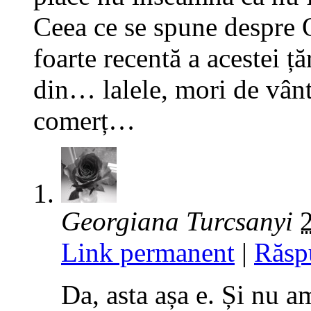
Ceea ce se spune despre O
foarte recentă a acestei ț
din… lalele, mori de vânt,
comerț…
Georgiana Turcsanyi
Link permanent
|
Răsp
Da, asta așa e. Și nu a