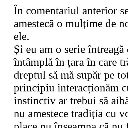
În comentariul anterior se
amestecă o mulțime de noț
ele.
Și eu am o serie întreagă d
întâmplă în țara în care t
dreptul să mă supăr pe tot 
principiu interacționăm c
instinctiv ar trebui să ai
nu amestece tradiția cu v
place nu înseamna că nu fa