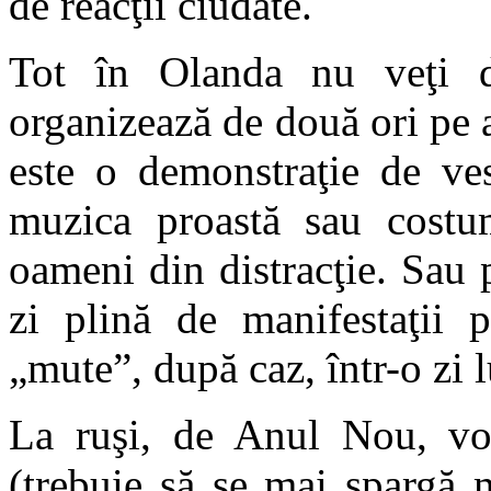
de reacţii ciudate.
Tot în Olanda nu veţi do
organizează de două ori pe a
este o demonstraţie de ves
muzica proastă sau costu
oameni din distracţie. Sau 
zi plină de manifestaţii 
„mute”, după caz, într-o zi l
La ruşi, de Anul Nou, vo
(trebuie să se mai spargă 