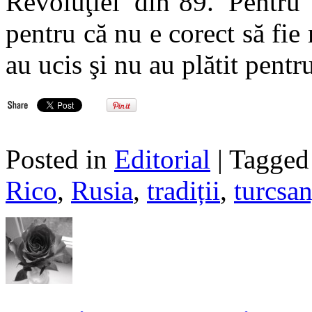
Revoluţiei din’89. Pentru 
pentru că nu e corect să fie
au ucis şi nu au plătit pentru
Posted in
Editorial
| Tagge
Rico
,
Rusia
,
tradiții
,
turcsan