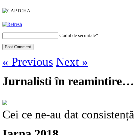
Codul de securitate
*
« Previous
Next »
Jurnalisti în reamintire…
Cei ce ne-au dat consistență
Iarna 2018