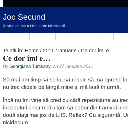
Joc Secund
Revista on-line a Liceului de Informatică
REVISTA
DESPRE
REDACȚIA
CONTACT
Te afli în:
Home
/
2011
/
ianuarie
/
Ce dor îmi e…
Ce dor îmi e…
By
Georgiana Turcsanyi
on
27 ianuarie 2011
Să mai am timp să scriu, să respir, să mă opresc în 
nu trec clipele pe lângă mine şi mă lasă în urmă.
Încă nu îmi vine să cred cu câtă repeziciune au trecu
începuturi chiar mai uitam să cobor din tramvai unde
două staţii mai jos de LIIS. Reflex? Cu siguranţă. U
nicidecum.