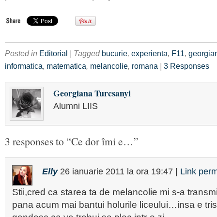
Posted in
Editorial
| Tagged
bucurie
,
experienta
,
F11
,
georgian
informatica
,
matematica
,
melancolie
,
romana
|
3 Responses
Georgiana Turcsanyi
Alumni LIIS
3 responses to “Ce dor îmi e…”
Elly
26 ianuarie 2011
la ora
19:47
|
Link per
Stii,cred ca starea ta de melancolie mi s-a transm
pana acum mai bantui holurile liceului…insa e tri