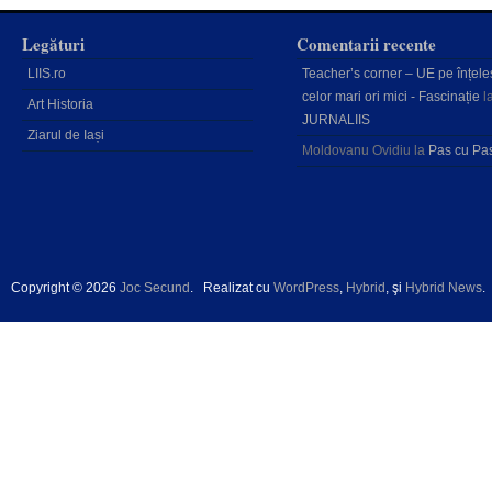
Legături
Comentarii recente
LIIS.ro
Teacher’s corner – UE pe înțele
celor mari ori mici - Fascinație
l
Art Historia
JURNALIIS
Ziarul de Iași
Moldovanu Ovidiu
la
Pas cu Pa
Copyright © 2026
Joc Secund
.
Realizat cu
WordPress
,
Hybrid
, şi
Hybrid News
.