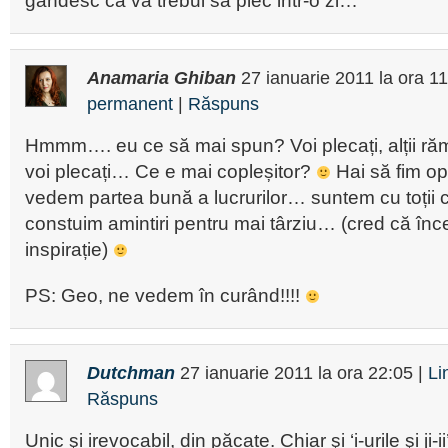
gandesc ca va trebui sa plec intr-o zi…
Anamaria Ghiban
27 ianuarie 2011
la ora
11
permanent
|
Răspuns
Hmmm…. eu ce să mai spun? Voi plecați, alții ră
voi plecați… Ce e mai copleșitor?
Hai să fim opt
vedem partea bună a lucrurilor… suntem cu toții cl
constuim amintiri pentru mai târziu… (cred că în
inspirație)
PS: Geo, ne vedem în curând!!!!
Dutchman
27 ianuarie 2011
la ora
22:05
|
Li
Răspuns
Unic şi irevocabil, din păcate. Chiar şi ‘i-urile şi ji-i