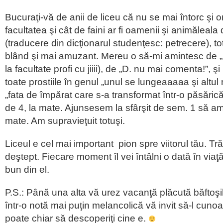
Bucuraţi-vă de anii de liceu că nu se mai întorc şi ori
facultatea şi cât de faini ar fi oamenii şi animăleala
(traducere din dicţionarul studenţesc: petrecere), tot
blând şi mai amuzant. Mereu o să-mi amintesc de „i şi
la facultate profi cu jiiii), de „D. nu mai comenta!”, ş
toate prostiile în genul „unul se lungeaaaaa şi altu
„fata de împărat care s-a transformat într-o păsărică
de 4, la mate. Ajunsesem la sfârşit de sem. 1 să am 
mate. Am supravieţuit totuşi.
Liceul e cel mai important pion spre viitorul tău. Tră
deştept. Fiecare moment îl vei întâlni o dată în viaţă
bun din el.
P.S.: Până una alta vă urez vacanţă plăcută băftoşil
într-o notă mai puţin melancolică vă invit să-l cuno
poate chiar să descoperiţi cine e.