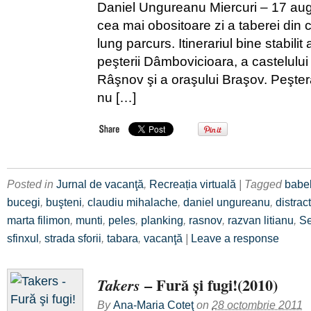
Daniel Ungureanu Miercuri – 17 augu
cea mai obositoare zi a taberei din
lung parcurs. Itinerariul bine stabilit
peşterii Dâmbovicioara, a castelului 
Râşnov şi a oraşului Braşov. Peşte
nu […]
Posted in
Jurnal de vacanţă
,
Recreația virtuală
| Tagged
babe
bucegi
,
buşteni
,
claudiu mihalache
,
daniel ungureanu
,
distrac
marta filimon
,
munti
,
peles
,
planking
,
rasnov
,
razvan litianu
,
Se
sfinxul
,
strada sforii
,
tabara
,
vacanţă
|
Leave a response
– Fură şi fugi!(2010)
Takers
By
Ana-Maria Coteţ
on
28 octombrie 2011