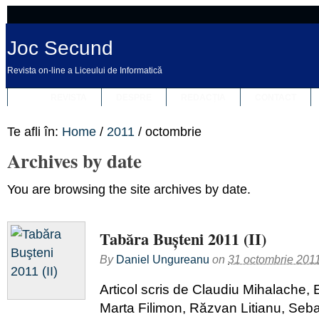
Joc Secund
Revista on-line a Liceului de Informatică
REVISTA
DESPRE
REDACȚIA
CONTACT
Te afli în:
Home
/
2011
/
octombrie
Archives by date
You are browsing the site archives by date.
Tabăra Buşteni 2011 (II)
By
Daniel Ungureanu
on
31 octombrie 201
Articol scris de Claudiu Mihalache,
Marta Filimon, Răzvan Litianu, Seb