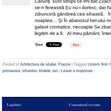
Cărunţi sunt stropii ce îmi bat Zvâc
se-n fereastră Eu nu-i doresc, dar hâ
zdruncină gândirea cea sihastră. În
noaptea… Şi În abanosul hel-ului mă 
galaxii cromatice, necoapte Se zbat 
legitim de a fi. Al meu pământ, înte
Posted in
Arhitectura de silabe
,
Poezie
| Tagged
cinism
,
flori
,
primavara
,
sihastrie
,
tristete
,
tun
|
Leave a response
Legături
Comentarii recente