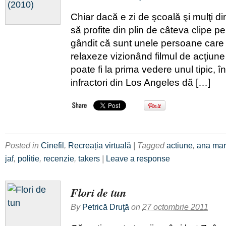
Chiar dacă e zi de şcoală şi mulţi di
să profite din plin de câteva clipe
gândit că sunt unele persoane care 
relaxeze vizionând filmul de acţiune
poate fi la prima vedere unul tipic, 
infractori din Los Angeles dă […]
Posted in
Cinefil
,
Recreația virtuală
| Tagged
actiune
,
ana mar
jaf
,
politie
,
recenzie
,
takers
|
Leave a response
Flori de tun
By
Petrică Druţă
on
27 octombrie 2011