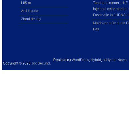
LIIS.ro
Teacher’s corner – UE
înțelesul celor mari ori 
Art Historia
Fascinație
la
JURNALI
Ziarul de Iași
Moldovanu Ovidiu
la
P
Pas
Realizat cu
WordPress
,
Hybrid
, şi
Hybrid News
.
Copyright © 2026
Joc Secund
.