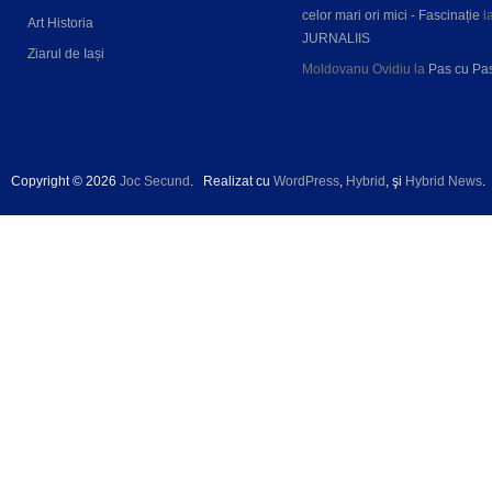
celor mari ori mici - Fascinație
l
Art Historia
JURNALIIS
Ziarul de Iași
Moldovanu Ovidiu
la
Pas cu Pa
Copyright © 2026
Joc Secund
.
Realizat cu
WordPress
,
Hybrid
, şi
Hybrid News
.