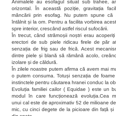
Animalele au esofagul situat sub trahee, a
orizontal. În această poziție, gravitația fac
mâncării prin esofag. Nu putem spune că a
întâlnit și la om. Pentru a facilita vorbirea ace
spre interior, crescând astfel riscul sufocării.
În trecut, când strămoșii noștri erau acoperiț
erectori de sub piele ridicau firele de păr 
senzația de frig sau de frică. Acest mecanis
dintre piele și blană să rămână acolo, creân
izolare și de căldură.
În zilele noastre putem afirma că avem mai m
o putem consuma. Totuși senzația de foame a
instinctele pentru căutarea hranei conduc la ob
Evoluția familiei cailor ( Equidae ) este un
modul în care funcționează evoluția.Cea m
unui cal este de aproximativ 52 de milioane de
mic, cu cinci degete de la picioare din față și