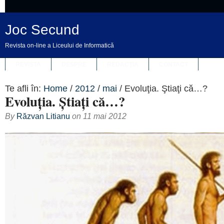
Joc Secund
Revista on-line a Liceului de Informatică
REVISTA
DESPRE
REDACȚIA
CONTACT
Te afli în:
Home
/
2012
/
mai
/
Evoluţia. Ştiaţi că…?
Evoluţia. Ştiaţi că…?
By
Răzvan Litianu
on
11 mai 2012