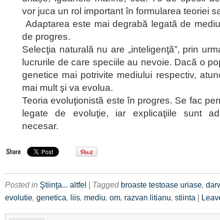
vor juca un rol important în formularea teoriei sa
Adaptarea este mai degrabă legată de mediul 
de progres.
Selecţia naturală nu are „inteligenţă”, prin urm
lucrurile de care speciile au nevoie. Dacă o pop
genetice mai potrivite mediului respectiv, atu
mai mult şi va evolua.
Teoria evoluţionistă este în progres. Se fac pe
legate de evoluţie, iar explicaţiile sunt 
necesar.
Posted in
Ştiinţa... altfel
| Tagged
broaste testoase uriase
,
dar
evolutie
,
genetica
,
liis
,
mediu
,
om
,
razvan litianu
,
stiinta
|
Leav