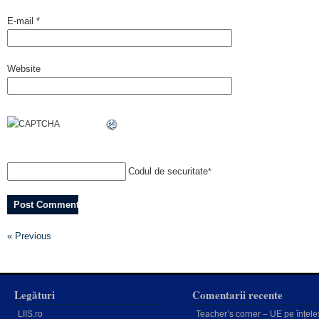
E-mail
*
Website
Codul de securitate
*
« Previous
Legături
Comentarii recente
LIIS.ro
Teacher’s corner – UE pe înțele