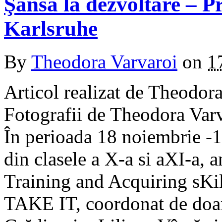
Şansa la dezvoltare – P
Karlsruhe
By
Theodora Varvaroi
on
1
Articol realizat de Theodor
Fotografii de Theodora Varv
În perioada 18 noiembrie -1
din clasele a X-a si aXI-a, a
Training and Acquiring sKil
TAKE IT, coordonat de doa