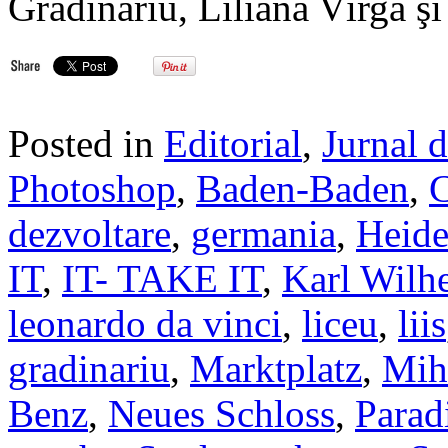
Grădinariu, Liliana Vîrgă ş
Posted in
Editorial
,
Jurnal 
Photoshop
,
Baden-Baden
,
C
dezvoltare
,
germania
,
Heide
IT
,
IT- TAKE IT
,
Karl Wilh
leonardo da vinci
,
liceu
,
liis
gradinariu
,
Marktplatz
,
Mih
Benz
,
Neues Schloss
,
Parad