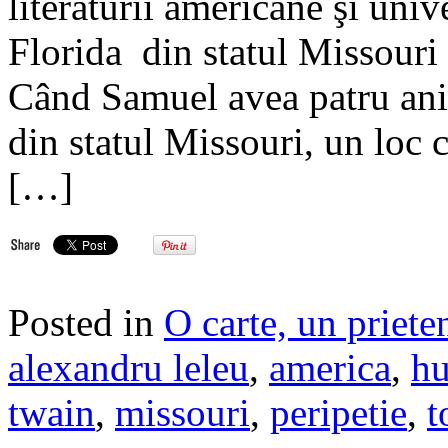
literaturii americane şi unive
Florida din statul Missour
Când Samuel avea patru ani,
din statul Missouri, un loc c
[…]
Posted in
O carte, un priete
alexandru leleu
,
america
,
hu
twain
,
missouri
,
peripetie
,
t