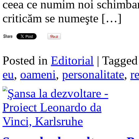
ceea ce numim noi schimbar
criticăm se numeşte […]
Posted in
Editorial
| Tagge
eu
,
oameni
,
personalitate
,
r