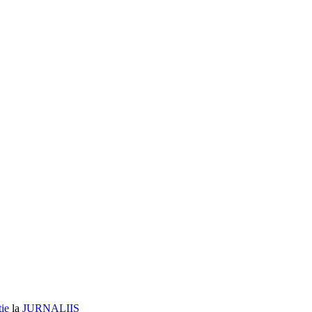
ție
la
JURNALIIS