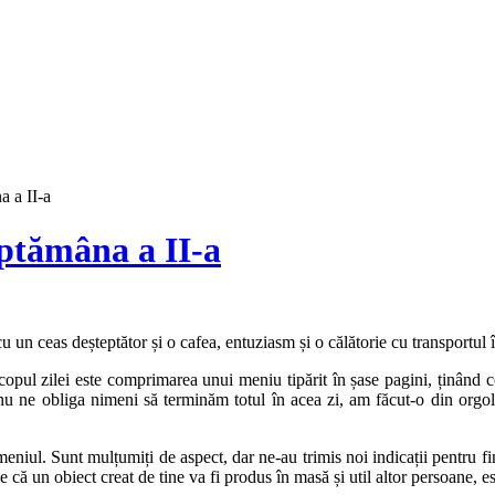
a a II-a
ăptămâna a II-a
 un ceas deșteptător și o cafea, entuziasm și o călătorie cu transportul
opul zilei este comprimarea unui meniu tipărit în șase pagini, ținând con
nu ne obliga nimeni să terminăm totul în acea zi, am făcut-o din orgoli
ul. Sunt mulțumiți de aspect, dar ne-au trimis noi indicații pentru fina
e că un obiect creat de tine va fi produs în masă și util altor persoane, 