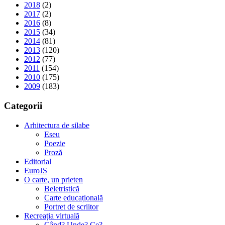
2018
(2)
2017
(2)
2016
(8)
2015
(34)
2014
(81)
2013
(120)
2012
(77)
2011
(154)
2010
(175)
2009
(183)
Categorii
Arhitectura de silabe
Eseu
Poezie
Proză
Editorial
EuroJS
O carte, un prieten
Beletristică
Carte educațională
Portret de scriitor
Recreația virtuală
Când? Unde? Ce?