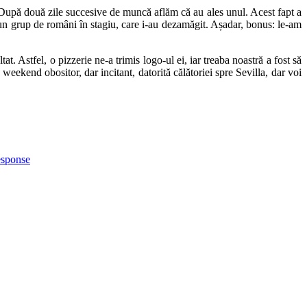
. După două zile succesive de muncă aflăm că au ales unul. Acest fapt a
 un grup de români în stagiu, care i-au dezamăgit. Așadar, bonus
: le-am
t. Astfel, o pizzerie ne-a trimis logo-ul ei, iar treaba noastră a fost să
weekend obositor, dar incitant, datorită călătoriei spre Sevilla, dar voi
esponse