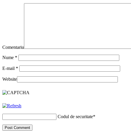
Comentariu
Nume
*
E-mail
*
Website
Codul de securitate
*