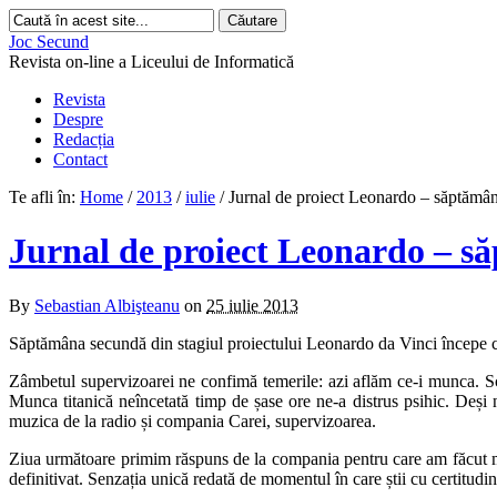
Joc Secund
Revista on-line a Liceului de Informatică
Revista
Despre
Redacția
Contact
Te afli în:
Home
/
2013
/
iulie
/
Jurnal de proiect Leonardo – săptămân
Jurnal de proiect Leonardo – s
By
Sebastian Albişteanu
on
25 iulie 2013
S
ăptămâna secundă din stagiul proiectului Leonardo da Vinci începe cu
Zâmbetul supervizoarei ne confimă temerile
: azi aflăm ce-i munca.
Sc
Munca titanică neîncetată timp de șase ore ne-a distrus psihic. Deși 
muzica de la radio și compania Carei, supervizoarea.
Ziua următoare primim răspuns de la compania pentru care am făcut meni
definitivat. Senzația unică redată de momentul în care știi cu certitudin