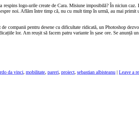
re a respins logo-urile create de Cara. Misiune imposibilă? În niciun caz
despre noi. Aflăm între timp că, nu cu mult timp în urmă, au mai primit
t de companii pentru desene cu dificultate ridicat
ă, un Photoshop dezvolta
dicațiile lor. Am reușit să facem patru variante în șase ore. Se anunță un 
rdo da vinci
,
mobilitate
,
pareri
,
proiect
,
sebastian albisteanu
|
Leave a r