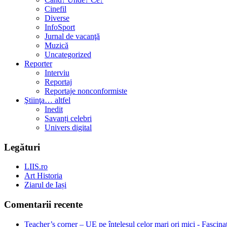
Cinefil
Diverse
InfoSport
Jurnal de vacanţă
Muzică
Uncategorized
Reporter
Interviu
Reportaj
Reportaje nonconformiste
Ştiinţa… altfel
Inedit
Savanți celebri
Univers digital
Legături
LIIS.ro
Art Historia
Ziarul de Iași
Comentarii recente
Teacher’s corner – UE pe înțelesul celor mari ori mici - Fascina