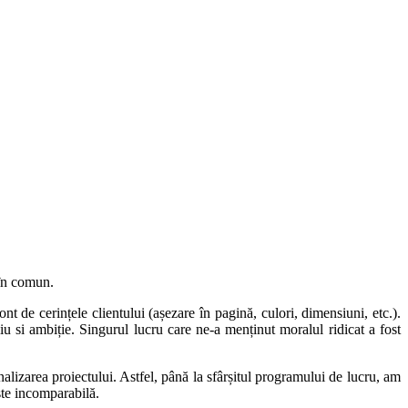
 în comun.
t de cerințele clientului (așezare în pagină, culori, dimensiuni, etc.).
u si ambiție. Singurul lucru care ne-a menținut moralul ridicat a fost
lizarea proiectului. Astfel, până la sfârșitul programului de lucru, am
este incomparabilă.