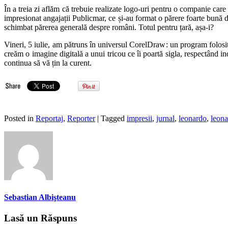
În a treia zi aflăm că trebuie realizate logo-uri pentru o companie ca
impresionat angajații Publicmar, ce și-au format o părere foarte bună 
schimbat
părerea generală despre români. Totul pentru țară, așa-i?
Vineri, 5 iulie, am pătruns în universul CorelDraw
: un program folosi
creăm o imagine digitală a unui tricou ce îi poartă sigla, respectând in
continua să vă țin la curent.
Posted in
Reportaj
,
Reporter
| Tagged
impresii
,
jurnal
,
leonardo
,
leona
Sebastian Albişteanu
Lasă un Răspuns