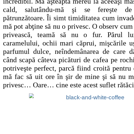
incredibil. Mă aşteaptă mereu la aceeaşi ma
cald, salutându-mă şi se fereşte de
pătrunzătoare. Îi simt timiditatea cum inva
mă pot abţine să nu o privesc. O observ cum
privească, teamă să nu o fur. Părul l
caramelului, ochii mari căprui, mişcările u
parfumul dulce, neîndemânarea de care d
când scapă câteva picături de cafea pe roch
potriveşte perfect, parcă fiind croită pentru
mă fac să uit ore în şir de mine şi să nu m
privesc… Oare… cine este acest suflet rătăci