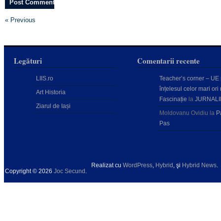
« Previous
Legături
Comentarii recente
LIIS.ro
Teacher’s corner – UE
înțelesul celor mari ori 
Art Historia
Fascinație
la
JURNALI
Ziarul de Iași
Moldovanu Ovidiu
la
P
Pas
Realizat cu
WordPress
,
Hybrid
, şi
Hybrid News
.
Copyright © 2026
Joc Secund
.