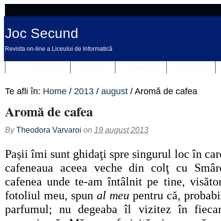
Joc Secund
Revista on-line a Liceului de Informatică
REVISTA
DESPRE
REDACȚIA
CONTACT
Te afli în:
Home
/
2013
/
august
/
Aromă de cafea
Aromă de cafea
By
Theodora Varvaroi
on
19 august 2013
Pa
ș
ii îmi sunt ghidaţi spre singurul loc în c
cafeneaua aceea veche din colţ cu Smâr
cafenea unde te-am întâlnit pe tine, visăto
fotoliul meu, spun
al meu
pentru că, probabi
parfumul; nu degeaba îl vizitez în fieca