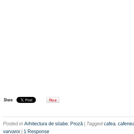
Posted in
Arhitectura de silabe
,
Proză
| Tagged
cafea
,
cafene
varvaroi
|
1 Response