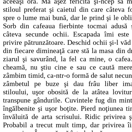
aceeaşi oră. Mă aşez fericită şi-ncep să m
stiloul preferat şi caietul din care câteva 
spre o lume mai bună, dar le prind şi le obl
Sorb din cafeaua fierbinte tocmai adusă 
câteva secunde ochii. Escapada îmi este 
privire pătrunzătoare. Deschid ochii şi-l văd
din fiecare dimineaţă care stă la masa din dr
ziarul şi savurând, la fel ca mine, o cafea
cheamă, nu ştiu cine e sau ce caută mere
zâmbim timid, ca-ntr-o formă de salut necu
zâmbetul pe buze şi dau frâu liber imag
stiloului, uşor obosită de la atâtea lovitu
transpune gândurile. Cuvintele fug din mint
îngălbenite şi uşor boţite. Pierd noţiunea t
învăluită de arta scrisului. Ridic privirea 
Probabil a trecut mult timp, dar privirea îi 