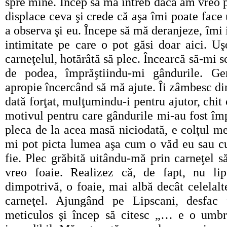
spre mine. Încep să mă întreb dacă am vreo 
displace ceva şi crede că aşa îmi poate face
a observa şi eu. Începe să mă deranjeze, îmi
intimitate pe care o pot găsi doar aici. Uşo
carneţelul, hotărâtă să plec. Încearcă să-mi s
de podea, împrăştiindu-mi gândurile. Gen
apropie încercând să mă ajute. Îi zâmbesc di
dată forţat, mulţumindu-i pentru ajutor, chit 
motivul pentru care gândurile mi-au fost împ
pleca de la acea masă niciodată, e colţul me
mi pot picta lumea aşa cum o văd eu sau c
fie. Plec grăbită uitându-mă prin carneţel s
vreo foaie. Realizez că, de fapt, nu lip
dimpotrivă, o foaie, mai albă decât celelalt
carneţel. Ajungând pe Lipscani, desfac f
meticulos şi încep să citesc „… e o umb