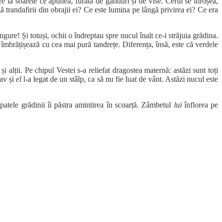
re la soarele ce apunea, furată de gânduri și de vise. Cerul se înroșea,
ă trandafirii din obrajii ei? Ce este lumina pe lângă privirea ei? Ce era
ngure! Și totuși, ochii o îndreptau spre nucul înalt ce-i străjuia grădina.
a îmbrățișează cu cea mai pură tandrețe. Diferența, însă, este că verdele
alții. Pe chipul Vestei s-a reliefat dragostea maternă: astăzi sunt toți
rav și
el
l-a legat de un stâlp, ca să nu fie luat de vânt. Astăzi nucul este
patele grădinii îi păstra amintirea în scoarță. Zâmbetul
lui
înflorea pe