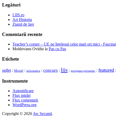
Legături
LIIS.ro
Art Historia
Ziarul de Iași
Comentarii recente
Teacher’s corner – UE pe înțelesul celor mari ori mici - Fascina
Moldovanu Ovidiu
la
Pas cu Pas
Etichete
liis
featured
concurs
suflet
:
:
:
:
:
:
Moisil
georgiana porusniuc
informatica
Instrumente
Autentificare
Flux intrări
Flux comentarii
WordPress.org
Copyright © 2026
Joc Secund
.