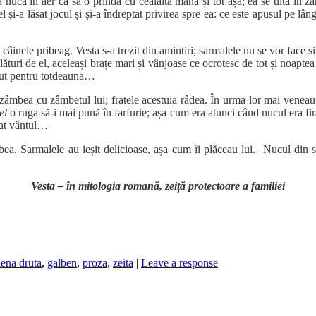
nuca în aer ca să o prindă cu cealaltă mână și tot așa; ea se uita în za
și-a lăsat jocul și și-a îndreptat privirea spre ea: ce este apusul pe lâng
câinele pribeag. Vesta s-a trezit din amintiri; sarmalele nu se vor face si
lături de el, aceleași brațe mari și vânjoase ce ocrotesc de tot și noapte
dut pentru totdeauna…
zâmbea cu zâmbetul lui; fratele acestuia râdea. În urma lor mai veneau și 
el
o ruga să-i mai pună în farfurie; așa cum era atunci când nucul era fi
luat vântul…
ubea. Sarmalele au ieșit delicioase, așa cum îi plăceau lui. Nucul din s
Vesta – în mitologia romană, zeiță protectoare a familiei
lena druta
,
galben
,
proza
,
zeita
|
Leave a response