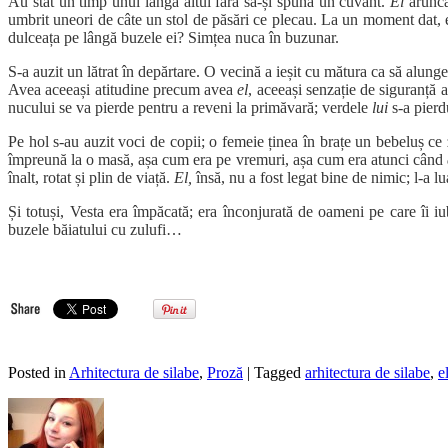
Au stat un timp unul lângă altul fără să-și spună un cuvânt.
El
arunca 
umbrit uneori de câte un stol de păsări ce plecau. La un moment dat, el 
dulceața pe lângă buzele ei? Simțea nuca în buzunar.
S-a auzit un lătrat în depărtare. O vecină a ieșit cu mătura ca să alunge 
Avea aceeași atitudine precum avea
el
, aceeași senzație de siguranță a
nucului se va pierde pentru a reveni la primăvară; verdele
lui
s-a pier
Pe hol s-au auzit voci de copii; o femeie ținea în brațe un bebeluș ce 
împreună la o masă, așa cum era pe vremuri, așa cum era atunci când
înalt, rotat și plin de viață.
El,
însă, nu a fost legat bine de nimic; l-a 
Și totuși, Vesta era împăcată; era înconjurată de oameni pe care îi i
buzele băiatului cu zulufi…
Posted in
Arhitectura de silabe
,
Proză
| Tagged
arhitectura de silabe
,
e