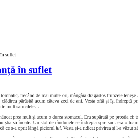
în suflet
nță în suflet
tomnatic, trecând de mai multe ori, mângâia drăgăstos frunzele leneșe ale
lădirea părăsită acum câteva zeci de ani. Vesta oftă și își îndreptă priv
oarte mult sarmalele…
mâncat prea mult și acum o durea stomacul. Era supărată pe prostia ei: toa
nu știa să înoate. Un stol de rândunele se îndrepta spre sud: era o toam
ucă ce s-a oprit lângă piciorul
lui
. Vesta și-a ridicat privirea și l-a văzut 