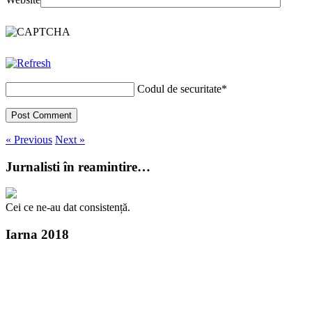
Codul de securitate
*
« Previous
Next »
Jurnalisti în reamintire…
Cei ce ne-au dat consistență.
Iarna 2018