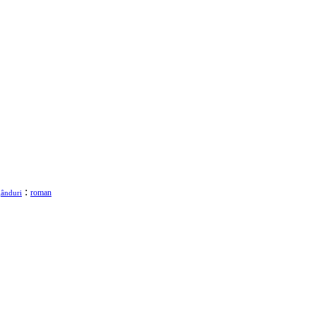
:
roman
gânduri