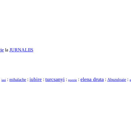
ție
la
JURNALIIS
turcsanyi
elena druta
iubire
:
:
:
:
:
:
:
:
mihalache
Abuzuloaie
iasi
poezie