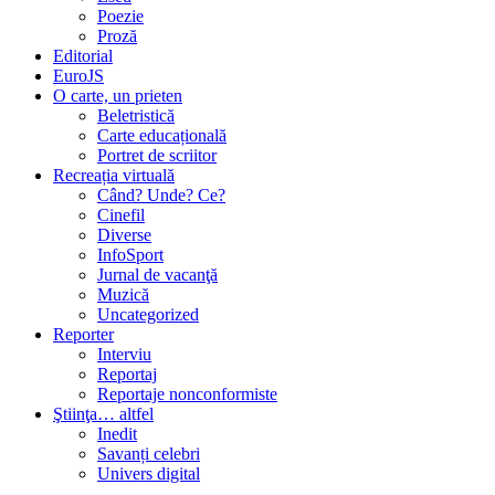
Poezie
Proză
Editorial
EuroJS
O carte, un prieten
Beletristică
Carte educațională
Portret de scriitor
Recreația virtuală
Când? Unde? Ce?
Cinefil
Diverse
InfoSport
Jurnal de vacanţă
Muzică
Uncategorized
Reporter
Interviu
Reportaj
Reportaje nonconformiste
Ştiinţa… altfel
Inedit
Savanți celebri
Univers digital