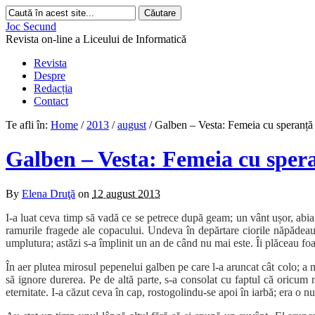
Joc Secund
Revista on-line a Liceului de Informatică
Revista
Despre
Redacția
Contact
Te afli în:
Home
/
2013
/
august
/
Galben – Vesta: Femeia cu speranță 
Galben – Vesta: Femeia cu spera
By
Elena Druţă
on
12 august 2013
I-a luat ceva timp să vadă ce se petrece după geam; un vânt ușor, abia 
ramurile fragede ale copacului. Undeva în depărtare ciorile năpădeau c
umplutura; astăzi s-a împlinit un an de când nu mai este. Îi plăceau f
În aer plutea mirosul pepenelui galben pe care l-a aruncat cât colo; a 
să ignore durerea. Pe de altă parte, s-a consolat cu faptul că oricum 
eternitate. I-a căzut ceva în cap, rostogolindu-se apoi în iarbă; era o n