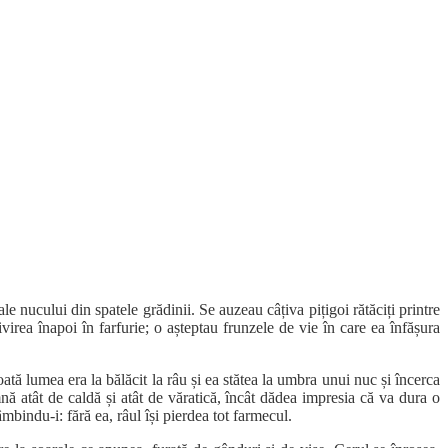
 nucului din spatele grădinii. Se auzeau câțiva pițigoi rătăciți printre
irea înapoi în farfurie; o așteptau frunzele de vie în care ea înfășura
tă lumea era la bălăcit la râu și ea stătea la umbra unui nuc și încerca
nă atât de caldă și atât de văratică, încât dădea impresia că va dura o
zâmbindu-i: fără ea, râul își pierdea tot farmecul.