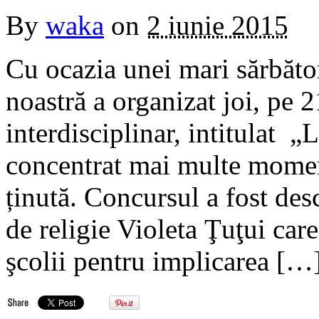
By
waka
on
2 iunie 2015
Cu ocazia unei mari sărbăto
noastră a organizat joi, pe 
interdisciplinar, intitulat „
concentrat mai multe momen
ținută. Concursul a fost de
de religie Violeta Ţuţui car
şcolii pentru implicarea […