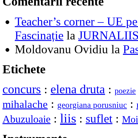
Comentarii recente
Teacher’s corner – UE pe 
Fascinație
la
JURNALII
Moldovanu Ovidiu
la
Pa
Etichete
elena druta
concurs
:
:
poezie
:
:
mihalache
georgiana porusniuc
liis
:
:
suflet
:
Abuzuloaie
Moi