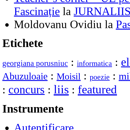
Fascinație
la
JURNALII
Moldovanu Ovidiu
la
Pa
Etichete
e
:
:
georgiana porusniuc
informatica
:
:
:
mi
Abuzuloaie
Moisil
poezie
liis
featured
:
concurs
:
:
Instrumente
Autentificare