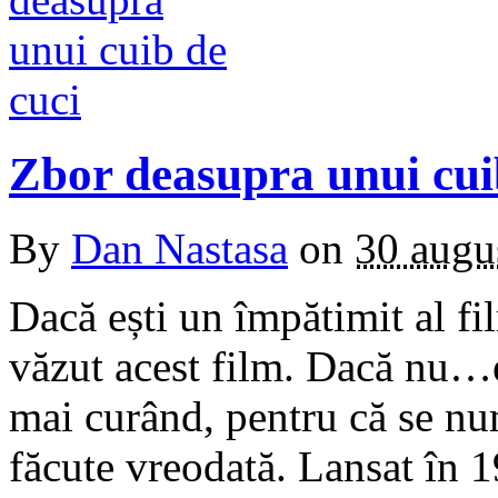
Zbor deasupra unui cui
By
Dan Nastasa
on
30 augu
Dacă ești un împătimit al fi
văzut acest film. Dacă nu…ei
mai curând, pentru că se nu
făcute vreodată. Lansat în 