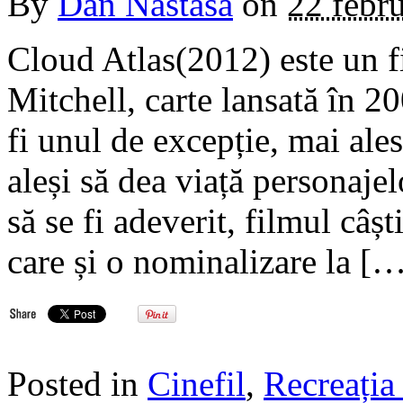
By
Dan Nastasa
on
22 febr
Cloud Atlas(2012) este un f
Mitchell, carte lansată în 2
fi unul de excepție, mai ales
aleși să dea viață personajel
să se fi adeverit, filmul câș
care și o nominalizare la [
Posted in
Cinefil
,
Recreația 