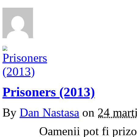
Prisoners (2013)
By
Dan Nastasa
on
24 mart
Oamenii pot fi prizonier