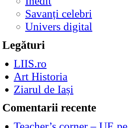
Inedit
Savanți celebri
Univers digital
Legături
LIIS.ro
Art Historia
Ziarul de Iași
Comentarii recente
Teacher’s corner – UE pe 