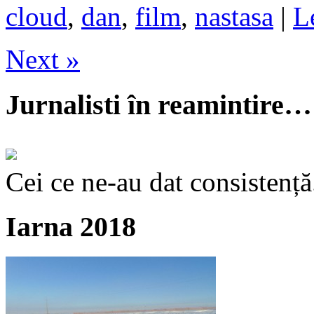
cloud
,
dan
,
film
,
nastasa
|
L
Next »
Jurnalisti în reamintire…
Cei ce ne-au dat consistență
Iarna 2018