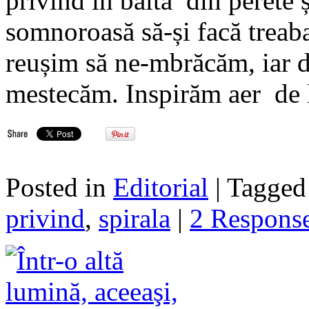
privind în balta din perete
somnoroasă să-și facă treaba
reușim să ne-mbrăcăm, iar d
mestecăm. Inspirăm aer de 
Posted in
Editorial
| Tagge
privind
,
spirala
|
2 Respons