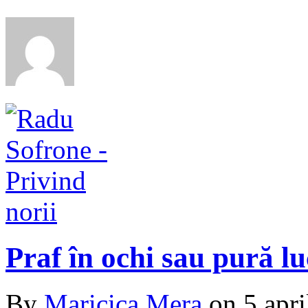
Praf în ochi sau pură lu
By
Maricica Mera
on
5 apri