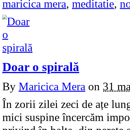
maricica mera
,
meditatie
,
no
Doar o spirală
By
Maricica Mera
on
31 ma
În zorii zilei zeci de ațe lu
mici suspine încercăm impos