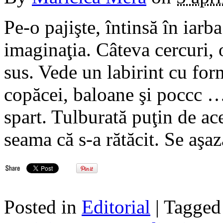
Pe-o pajişte, întinsă în iarb
imaginaţia. Câteva cercuri, 
sus. Vede un labirint cu for
copăcei, baloane şi poccc …
spart. Tulburată puţin de ac
seama că s-a rătăcit. Se aşa
Posted in
Editorial
| Tagge