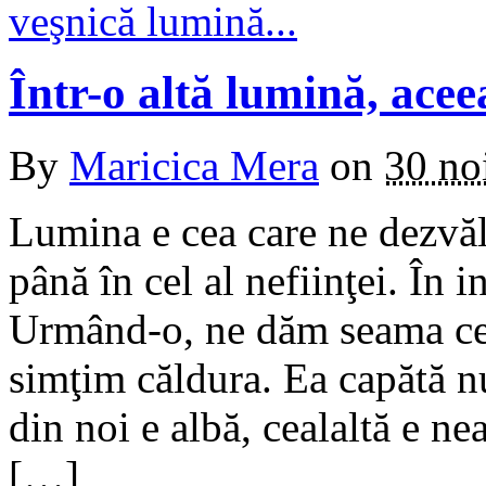
Într-o altă lumină, ace
By
Maricica Mera
on
30 no
Lumina e cea care ne dezvă
până în cel al nefiinţei. În i
Urmând-o, ne dăm seama ce 
simţim căldura. Ea capătă nu
din noi e albă, cealaltă e nea
[…]