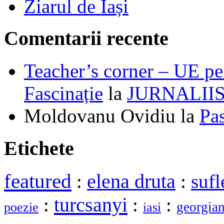
Ziarul de Iași
Comentarii recente
Teacher’s corner – UE pe 
Fascinație
la
JURNALII
Moldovanu Ovidiu
la
Pa
Etichete
featured
elena druta
:
:
sufl
turcsanyi
:
:
:
georgia
poezie
iasi