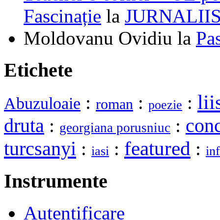
Fascinație
la
JURNALII
Moldovanu Ovidiu
la
Pa
Etichete
lii
:
:
:
Abuzuloaie
roman
poezie
druta
:
:
con
georgiana porusniuc
turcsanyi
featured
:
:
:
iasi
in
Instrumente
Autentificare