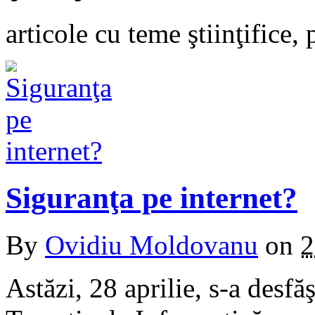
articole cu teme ştiinţifice,
Siguranţa pe internet?
By
Ovidiu Moldovanu
on
2
Astăzi, 28 aprilie, s-a desfă