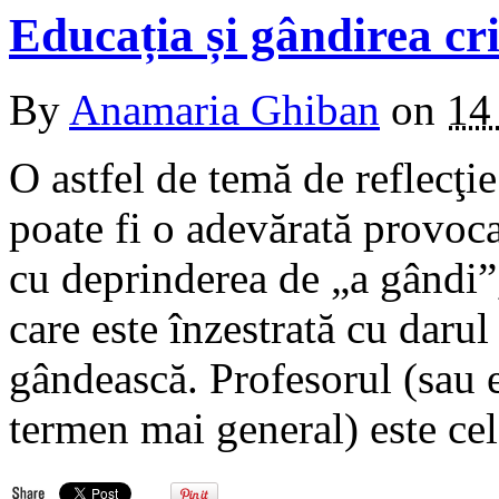
Educația și gândirea cri
By
Anamaria Ghiban
on
14
O astfel de temă de reflecţie
poate fi o adevărată provoca
cu deprinderea de „a gândi”,
care este înzestrată cu darul
gândească. Profesorul (sau e
termen mai general) este ce