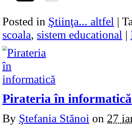
Posted in
Ştiinţa... altfel
| 
scoala
,
sistem educational
|
Pirateria în informatică
By
Ştefania Stănoi
on
27 ia