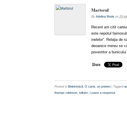
Martorul
By
Adelina Iftode
on
29 iu
Recent am citit cartea
este nepotul faimosulu
inelelor”. Relaţia de r
deoarece mereu se co
povestitor a buniculu
Posted in
Beletristică
,
O carte, un prieten
| Tagged
ad
thomas robinson
,
tolkien
|
Leave a response