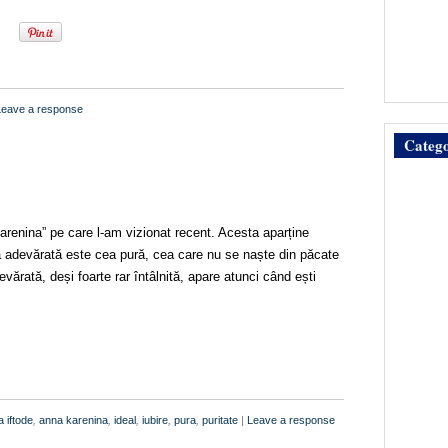
Leave a response
Catego
a Karenina” pe care l-am vizionat recent. Acesta aparține
ea adevărată este cea pură, cea care nu se naște din păcate
vărată, deși foarte rar întâlnită, apare atunci când ești
a iftode
,
anna karenina
,
ideal
,
iubire
,
pura
,
puritate
|
Leave a response