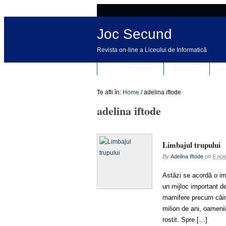
Joc Secund
Revista on-line a Liceului de Informatică
REVISTA
DESPRE
R
Te afli în:
Home
/
adelina iftode
adelina iftode
Limbajul trupului
By
Adelina Iftode
on
6 noi
Astăzi se acordă o imp
un mijloc important de
mamifere precum câini
milion de ani, oamenii
rostit. Spre […]