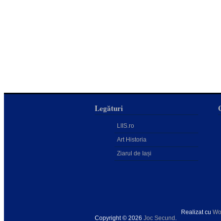
Legături
LIIS.ro
Art Historia
Ziarul de Iași
Realizat cu
Wo
Copyright © 2026
Joc Secund
.