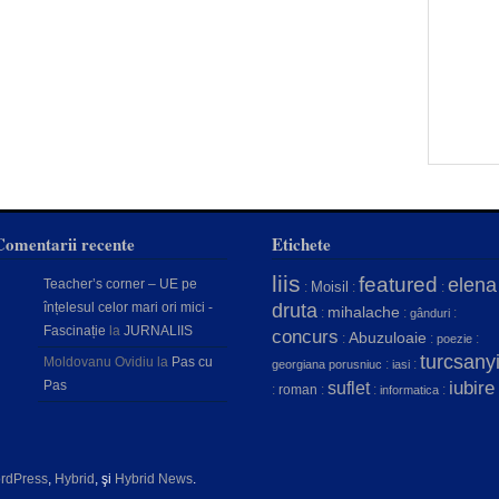
Comentarii recente
Etichete
liis
featured
elena
Teacher’s corner – UE pe
Moisil
:
:
:
înțelesul celor mari ori mici -
druta
mihalache
:
:
:
gânduri
Fascinație
la
JURNALIIS
concurs
Abuzuloaie
:
:
:
poezie
turcsany
Moldovanu Ovidiu
la
Pas cu
:
:
georgiana porusniuc
iasi
Pas
iubire
suflet
:
roman
:
:
:
informatica
rdPress
,
Hybrid
, şi
Hybrid News
.