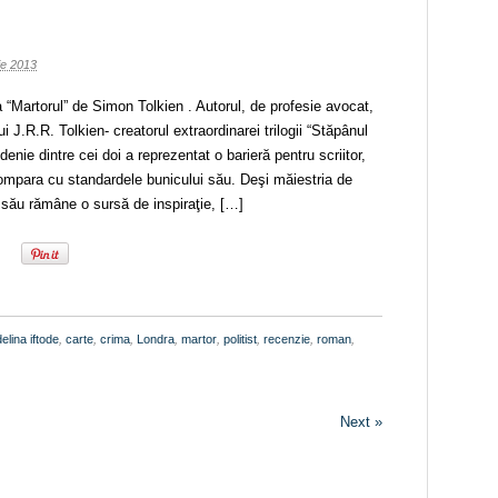
lie 2013
 “Martorul” de Simon Tolkien . Autorul, de profesie avocat,
i J.R.R. Tolkien- creatorul extraordinarei trilogii “Stăpânul
udenie dintre cei doi a reprezentat o barieră pentru scriitor,
mpara cu standardele bunicului său. Deşi măiestria de
i său rămâne o sursă de inspiraţie, […]
elina iftode
,
carte
,
crima
,
Londra
,
martor
,
politist
,
recenzie
,
roman
,
Next »