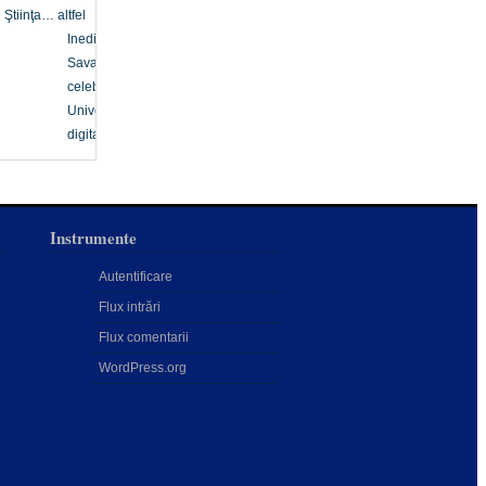
Ştiinţa… altfel
Inedit
Savanți
celebri
Univers
digital
Instrumente
Autentificare
Flux intrări
Flux comentarii
i
WordPress.org