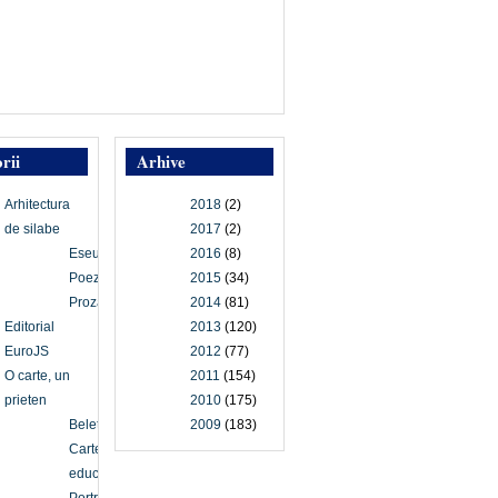
rii
Arhive
Arhitectura
2018
(2)
de silabe
2017
(2)
Eseu
2016
(8)
Poezie
2015
(34)
Proză
2014
(81)
Editorial
2013
(120)
EuroJS
2012
(77)
O carte, un
2011
(154)
prieten
2010
(175)
Beletristică
2009
(183)
Carte
educațională