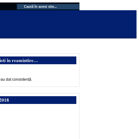
isti în reamintire…
-au dat consistență.
2018