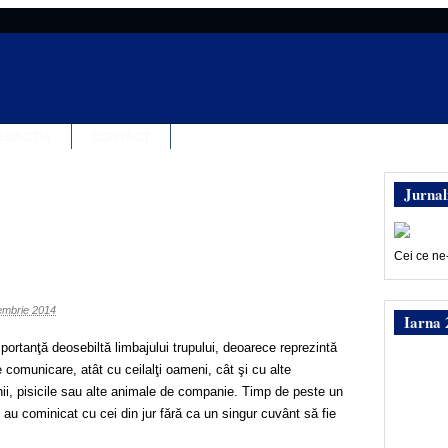
EDACȚIA
CONTACT
Jurnal
Cei ce ne
embrie 2014
Iarna 
ortanţă deosebiltă limbajului trupului, deoarece reprezintă
 comunicare, atât cu ceilalţi oameni, cât şi cu alte
i, pisicile sau alte animale de companie. Timp de peste un
 au cominicat cu cei din jur fără ca un singur cuvânt să fie