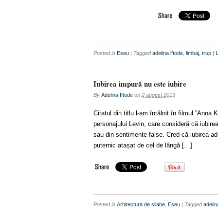
Posted in
Eseu
| Tagged
adelina iftode
,
limbaj
,
trup
|
Iubirea impură nu este iubire
By
Adelina Iftode
on
2 august 2013
Citatul din titlu l-am întâlnit în filmul ”Ann
personajului Levin, care consideră că iubir
sau din sentimente false. Cred că iubirea ade
puternic atașat de cel de lângă […]
Posted in
Arhitectura de silabe
,
Eseu
| Tagged
adelin