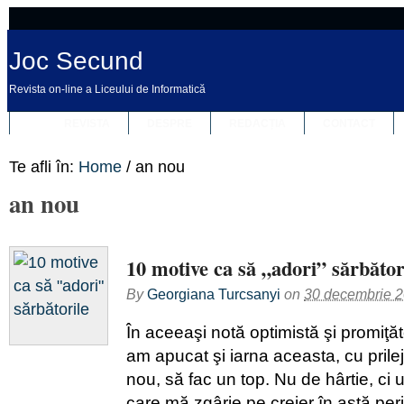
Joc Secund
Revista on-line a Liceului de Informatică
REVISTA
DESPRE
REDACȚIA
CONTACT
Te afli în:
Home
/
an nou
an nou
10 motive ca să „adori” sărbător
By
Georgiana Turcsanyi
on
30 decembrie 
În aceeaşi notă optimistă şi promiţăt
am apucat şi iarna aceasta, cu prilej
nou, să fac un top. Nu de hârtie, ci un
care mă zgârie pe creier în astă per