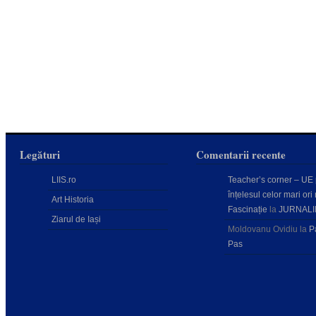
Legături
Comentarii recente
LIIS.ro
Teacher’s corner – UE
înțelesul celor mari ori 
Art Historia
Fascinație
la
JURNALI
Ziarul de Iași
Moldovanu Ovidiu
la
P
Pas