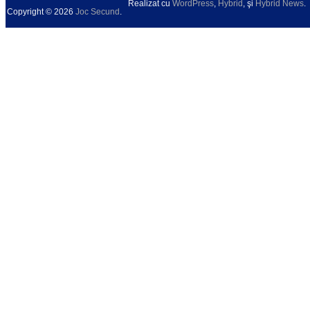
Realizat cu
WordPress
,
Hybrid
, şi
Hybrid News
.
Copyright © 2026
Joc Secund
.