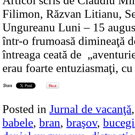
Articol scris de Claudiu Mi
Filimon, Răzvan Litianu, S
Ungureanu Luni – 15 august
într-o frumoasă dimineaţă de
întreaga ceată de „aventurieri
erau foarte entuziasmaţi, cu
Posted in
Jurnal de vacanţă
babele
,
bran
,
braşov
,
bucegi