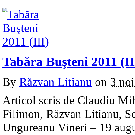
Tabăra Buşteni 2011 (II
By
Răzvan Litianu
on
3 no
Articol scris de Claudiu Mi
Filimon, Răzvan Litianu, S
Ungureanu Vineri – 19 augus