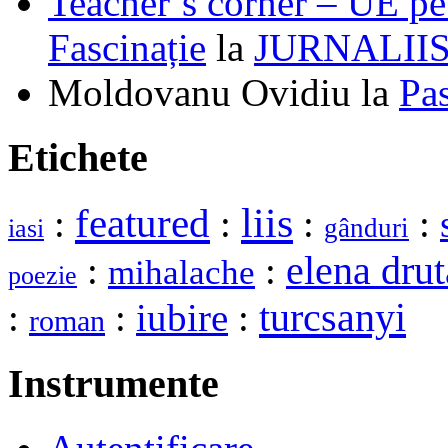
Teacher’s corner – UE pe 
Fascinație
la
JURNALII
Moldovanu Ovidiu
la
Pa
Etichete
liis
featured
:
:
:
:
gânduri
iasi
elena drut
:
:
mihalache
poezie
turcsanyi
:
:
iubire
:
roman
Instrumente