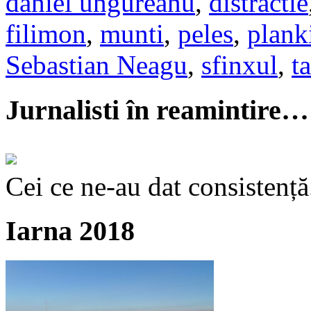
daniel ungureanu
,
distractie
filimon
,
munti
,
peles
,
plank
Sebastian Neagu
,
sfinxul
,
t
Jurnalisti în reamintire…
Cei ce ne-au dat consistență
Iarna 2018