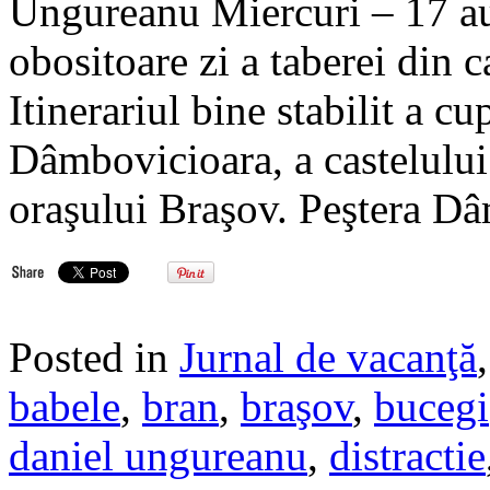
Ungureanu Miercuri – 17 au
obositoare zi a taberei din 
Itinerariul bine stabilit a cu
Dâmbovicioara, a castelului 
oraşului Braşov. Peştera D
Posted in
Jurnal de vacanţă
babele
,
bran
,
braşov
,
bucegi
daniel ungureanu
,
distractie