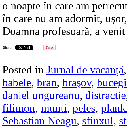
o noapte în care am petrecu
în care nu am adormit, uşor,
Doamna profesoară, a venit
Posted in
Jurnal de vacanţă
babele
,
bran
,
braşov
,
bucegi
daniel ungureanu
,
distractie
filimon
,
munti
,
peles
,
plank
Sebastian Neagu
,
sfinxul
,
s