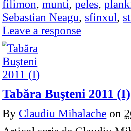
filimon
,
munti
,
peles
,
plank
Sebastian Neagu
,
sfinxul
,
s
Leave a response
Tabăra Buşteni 2011 (I)
By
Claudiu Mihalache
on
2