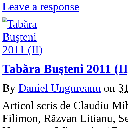
Leave a response
Tabăra Buşteni 2011 (II
By
Daniel Ungureanu
on
3
Articol scris de Claudiu Mi
Filimon, Răzvan Litianu, S