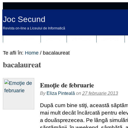
Joc Secund
Revista on-line a Liceului de Informatică
REVISTA
DESPRE
REDACȚIA
CONTACT
Te afli în:
Home
/
bacalaureat
bacalaureat
Emoţie de februarie
By
Eliza Pinteală
on
27 februarie 2013
După cum bine stiţi, această săptă
mai mult decât încărcată pentru elevi
a douăsprezecea. Pe lângă simulăril
săptămânii, în weekend, sâmbătă, a