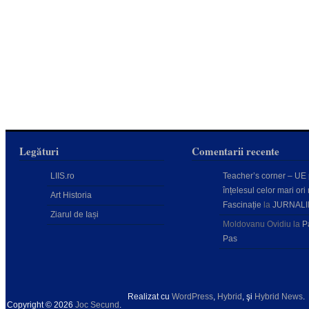
Legături
Comentarii recente
LIIS.ro
Teacher’s corner – UE
înțelesul celor mari ori 
Art Historia
Fascinație
la
JURNALI
Ziarul de Iași
Moldovanu Ovidiu
la
P
Pas
Realizat cu
WordPress
,
Hybrid
, şi
Hybrid News
.
Copyright © 2026
Joc Secund
.