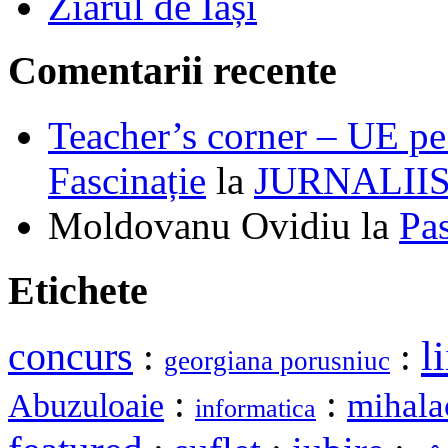
Ziarul de Iași
Comentarii recente
Teacher’s corner – UE pe 
Fascinație
la
JURNALII
Moldovanu Ovidiu
la
Pa
Etichete
li
concurs
:
:
georgiana porusniuc
:
:
mihala
Abuzuloaie
informatica