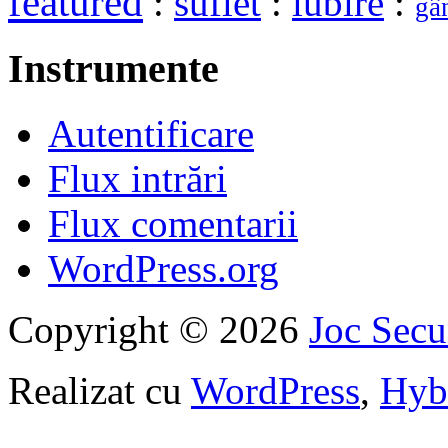
featured
:
suflet
:
iubire
:
gâ
Instrumente
Autentificare
Flux intrări
Flux comentarii
WordPress.org
Copyright © 2026
Joc Sec
Realizat cu
WordPress
,
Hyb