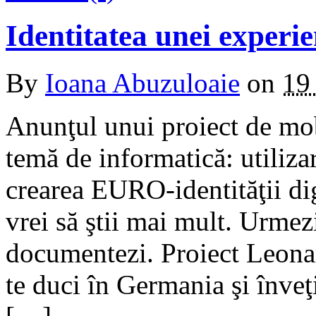
Identitatea unei experie
By
Ioana Abuzuloaie
on
19
Anunţul unui proiect de mobi
temă de informatică: utiliz
crearea EURO-identităţii d
vrei să ştii mai mult. Urmezi
documentezi. Proiect Leonar
te duci în Germania şi înveţ