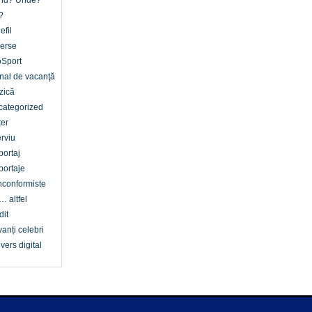
nd? Unde?
?
efil
erse
oSport
nal de vacanţă
zică
categorized
er
erviu
ortaj
ortaje
conformiste
… altfel
dit
anți celebri
vers digital