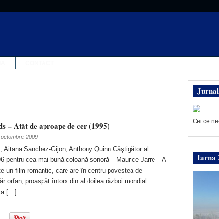
IA
CONTACT
Jurnal
Cei ce ne
ds – Atât de aproape de cer (1995)
 octombrie 2009
, Aitana Sanchez-Gijon, Anthony Quinn Câştigător al
Iarna 
96 pentru cea mai bună coloană sonoră – Maurice Jarre – A
te un film romantic, care are în centru povestea de
ăr orfan, proaspăt întors din al doilea război mondial
ca […]