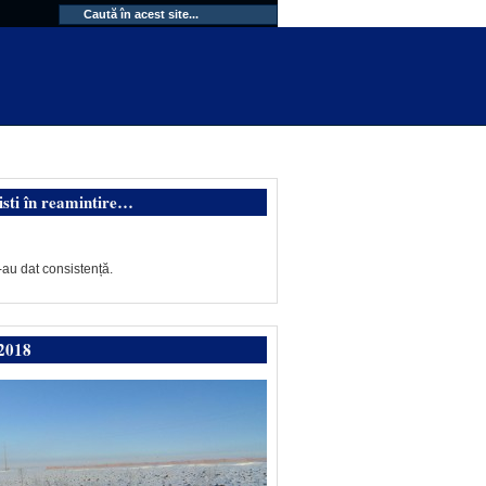
isti în reamintire…
-au dat consistență.
2018