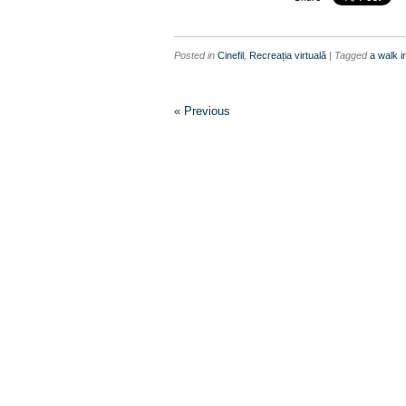
Posted in
Cinefil
,
Recreația virtuală
| Tagged
a walk i
« Previous