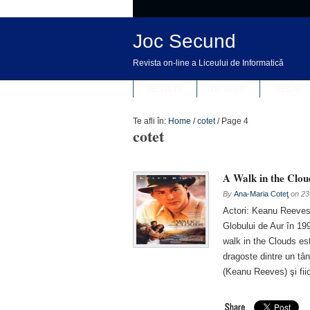
Joc Secund
Revista on-line a Liceului de Informatică
REVISTA
DESPRE
REDACȚ
Te afli în:
Home
/
cotet
/
Page 4
cotet
A Walk in the Clou
By
Ana-Maria Coteţ
on
23
Actori: Keanu Reeves
Globului de Aur în 19
walk in the Clouds es
dragoste dintre un tân
(Keanu Reeves) şi fii