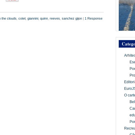
n the clouds
,
cotet
,
giannini
,
quinn
,
reeves
,
sanchez gijon
|
1 Response
Catego
Arhite
Es
Po
Pr
Editori
EuroJ
O cart
Bel
Car
edu
Por
Recrea