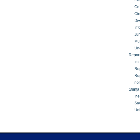
Câ
Ce
Cin
Div
Inf
Jur
Mu
Un
Report
Int
Rep
Rep
non
Ştiinţa
Ine
Sav
Uni