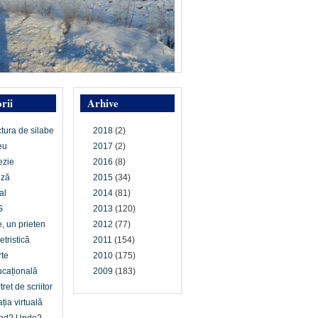
rii
Arhive
ctura de silabe
2018
(2)
eu
2017
(2)
ezie
2016
(8)
oză
2015
(34)
al
2014
(81)
S
2013
(120)
e, un prieten
2012
(77)
etristică
2011
(154)
te
2010
(175)
cațională
2009
(183)
tret de scriitor
ția virtuală