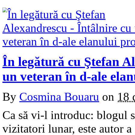
În legătură cu Ştefan A
un veteran în d-ale elan
By
Cosmina Bouaru
on
18 
Ca să vi-l introduc: blogul 
vizitatori lunar, este autor a