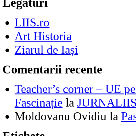
Legături
LIIS.ro
Art Historia
Ziarul de Iași
Comentarii recente
Teacher’s corner – UE pe 
Fascinație
la
JURNALII
Moldovanu Ovidiu
la
Pa
Etichete