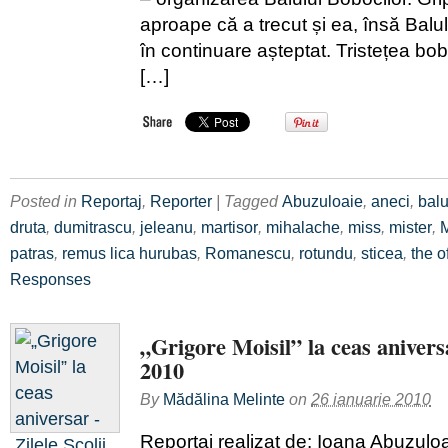
aproape că a trecut și ea, însă Balul
în continuare așteptat. Tristețea bob
[…]
Posted in
Reportaj
,
Reporter
| Tagged
Abuzuloaie
,
aneci
,
balu
druta
,
dumitrascu
,
jeleanu
,
martisor
,
mihalache
,
miss
,
mister
,
M
patras
,
remus lica hurubas
,
Romanescu
,
rotundu
,
sticea
,
the o
Responses
„Grigore Moisil” la ceas aniversa
2010
By
Mădălina Melinte
on
26 ianuarie 2010
Reportaj realizat de: Ioana Abuzulo