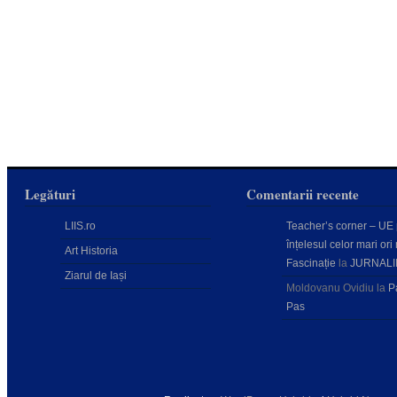
Legături
Comentarii recente
LIIS.ro
Teacher’s corner – UE
înțelesul celor mari ori 
Art Historia
Fascinație
la
JURNALI
Ziarul de Iași
Moldovanu Ovidiu
la
P
Pas