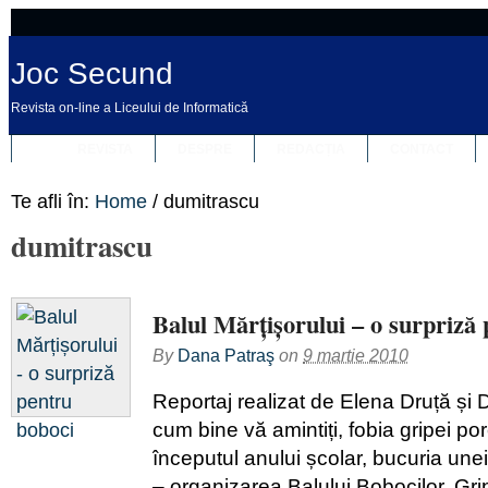
Joc Secund
Revista on-line a Liceului de Informatică
REVISTA
DESPRE
REDACȚIA
CONTACT
Te afli în:
Home
/
dumitrascu
dumitrascu
Balul Mărțișorului – o surpriză
By
Dana Patraş
on
9 martie 2010
Reportaj realizat de Elena Druță ș
cum bine vă amintiți, fobia gripei por
începutul anului școlar, bucuria unei t
– organizarea Balului Bobocilor. Grip