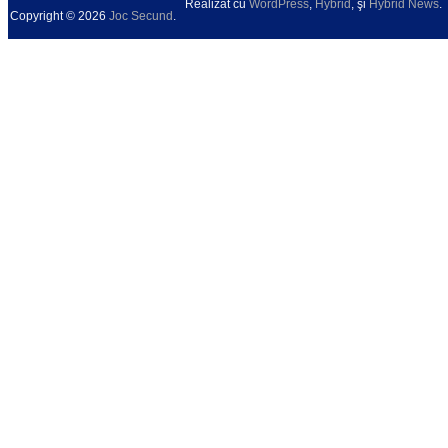
Realizat cu
WordPress
,
Hybrid
, şi
Hybrid News
.
Copyright © 2026
Joc Secund
.