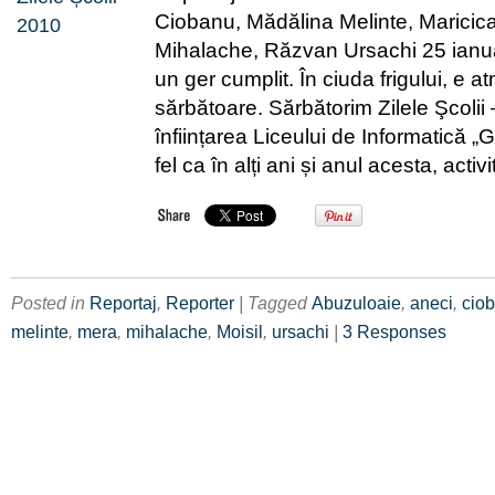
Ciobanu, Mădălina Melinte, Maricica
Mihalache, Răzvan Ursachi 25 ianua
un ger cumplit. În ciuda frigului, e 
sărbătoare. Sărbătorim Zilele Şcolii 
înființarea Liceului de Informatică „G
fel ca în alți ani și anul acesta, activi
Posted in
Reportaj
,
Reporter
| Tagged
Abuzuloaie
,
aneci
,
cio
melinte
,
mera
,
mihalache
,
Moisil
,
ursachi
|
3 Responses