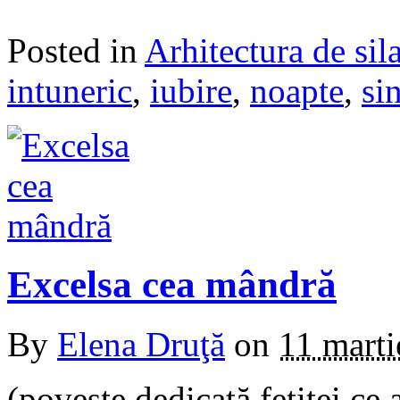
Posted in
Arhitectura de sil
intuneric
,
iubire
,
noapte
,
si
Excelsa cea mândră
By
Elena Druţă
on
11 marti
(poveste dedicată fetiței ce 