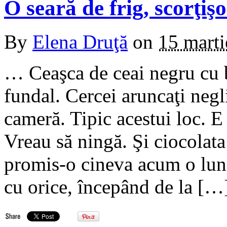
O seară de frig, scorţiş
By
Elena Druţă
on
15 mart
… Ceaşca de ceai negru cu 
fundal. Cercei aruncaţi negli
cameră. Tipic acestui loc. E 
Vreau să ningă. Şi ciocolata
promis-o cineva acum o lu
cu orice, începând de la […