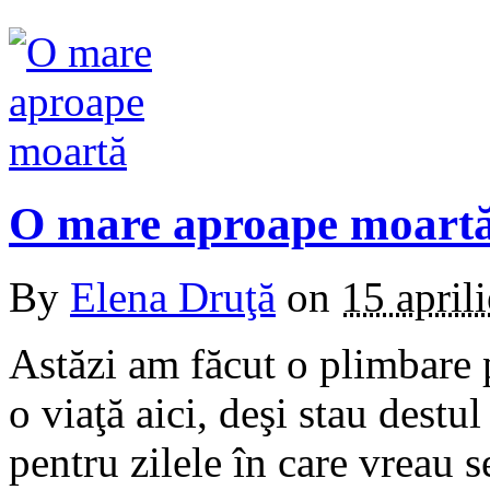
O mare aproape moart
By
Elena Druţă
on
15 april
Astăzi am făcut o plimbare 
o viaţă aici, deşi stau destu
pentru zilele în care vreau s