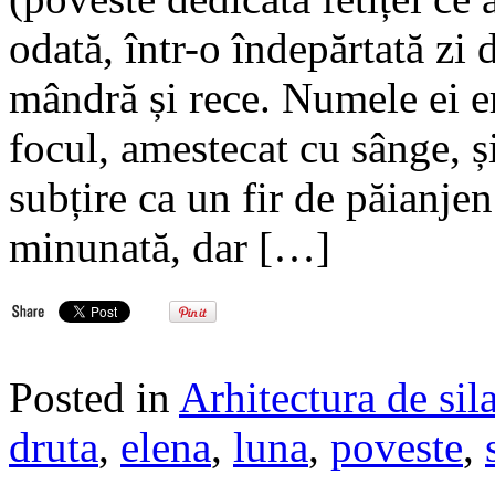
odată, într-o îndepărtată zi 
mândră și rece. Numele ei e
focul, amestecat cu sânge, ș
subțire ca un fir de păianjen
minunată, dar […]
Posted in
Arhitectura de sil
druta
,
elena
,
luna
,
poveste
,