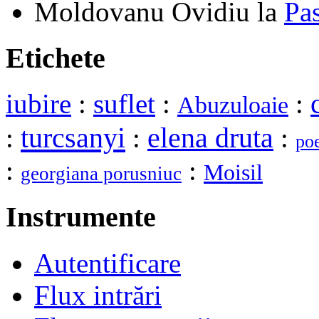
Moldovanu Ovidiu
la
Pa
Etichete
iubire
:
suflet
:
:
Abuzuloaie
turcsanyi
elena druta
:
:
:
po
:
:
Moisil
georgiana porusniuc
Instrumente
Autentificare
Flux intrări