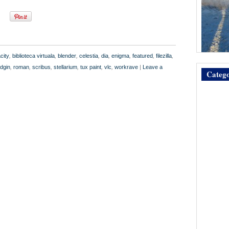
city
,
biblioteca virtuala
,
blender
,
celestia
,
dia
,
enigma
,
featured
,
filezilla
,
idgin
,
roman
,
scribus
,
stellarium
,
tux paint
,
vlc
,
workrave
|
Leave a
Catego