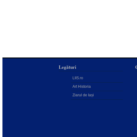
Legături
LIIS.ro
Art Historia
Ziarul de Iași