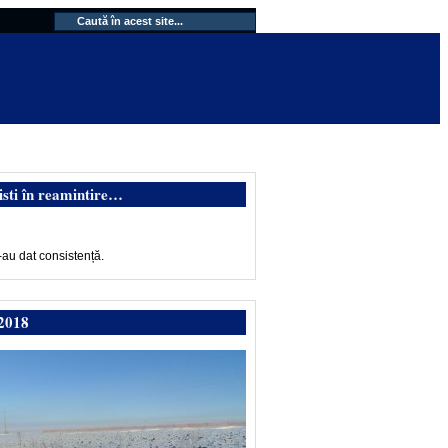
isti în reamintire…
-au dat consistență.
2018