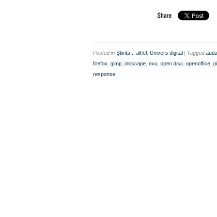
Posted in
Ştiinţa... altfel
,
Univers digital
| Tagged
auda
firefox
,
gimp
,
inkscape
,
nvu
,
open disc
,
openoffice
,
p
response