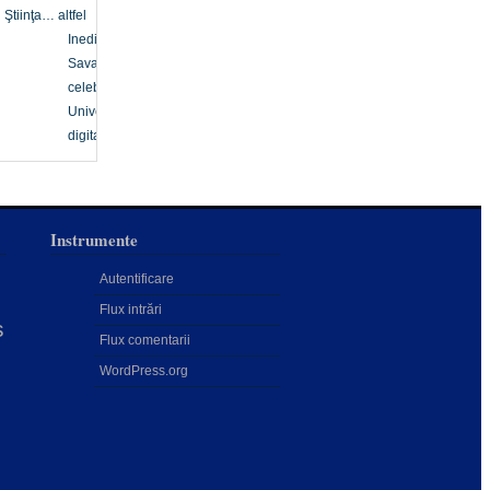
Ştiinţa… altfel
Inedit
Savanți
celebri
Univers
digital
Instrumente
Autentificare
Flux intrări
s
Flux comentarii
WordPress.org