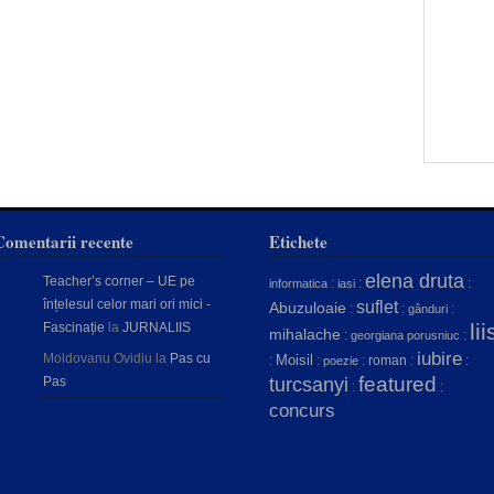
Comentarii recente
Etichete
elena druta
Teacher’s corner – UE pe
:
:
:
informatica
iasi
înțelesul celor mari ori mici -
suflet
Abuzuloaie
:
:
:
gânduri
lii
Fascinație
la
JURNALIIS
mihalache
:
:
georgiana porusniuc
iubire
Moldovanu Ovidiu
la
Pas cu
Moisil
:
:
:
roman
:
:
poezie
featured
Pas
turcsanyi
:
:
concurs