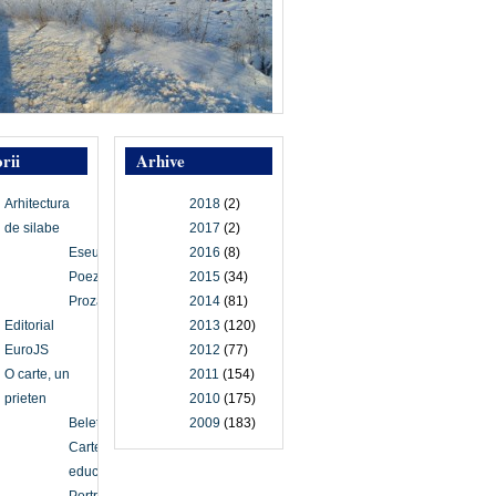
rii
Arhive
Arhitectura
2018
(2)
de silabe
2017
(2)
Eseu
2016
(8)
Poezie
2015
(34)
Proză
2014
(81)
Editorial
2013
(120)
EuroJS
2012
(77)
O carte, un
2011
(154)
prieten
2010
(175)
Beletristică
2009
(183)
Carte
educațională