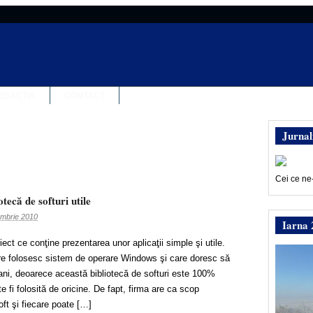
EDACȚIA
CONTACT
Jurnal
Cei ce ne
tecă de softuri utile
mbrie 2010
Iarna 
ct ce conţine prezentarea unor aplicaţii simple şi utile.
re folosesc sistem de operare Windows şi care doresc să
ni, deoarece această bibliotecă de softuri este 100%
te fi folosită de oricine. De fapt, firma are ca scop
ft şi fiecare poate […]