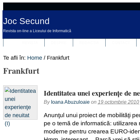
Joc Secund
Revista on-line a Liceului de Informatică
REVISTA
DESPRE
REDACȚIA
CONTACT
Te afli în:
Home
/
Frankfurt
Frankfurt
Identitatea unei experienţe de neu
By
Ioana Abuzuloaie
on
19 octombrie 2010
Anunţul unui proiect de mobilităţi pen
pe o temă de informatică: utilizarea 
moderne pentru crearea EURO-identit
Hmm, interesant… Parcă vrei să ştii