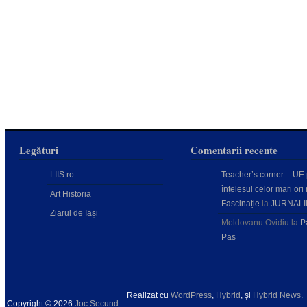
Legături
Comentarii recente
LIIS.ro
Teacher’s corner – UE
înțelesul celor mari ori 
Art Historia
Fascinație
la
JURNALI
Ziarul de Iași
Moldovanu Ovidiu
la
P
Pas
Realizat cu
WordPress
,
Hybrid
, şi
Hybrid News
.
Copyright © 2026
Joc Secund
.