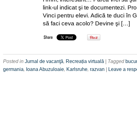
link-ul indicat şi te documentezi. P
Vinci pentru elevi. Adică te duci în 
să faci ceva acolo? Devine şi […]
Posted in
Jurnal de vacanţă
,
Recreația virtuală
| Tagged
bucur
germania
,
Ioana Abuzuloaie
,
Karlsruhe
,
razvan
|
Leave a res