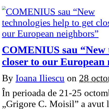
COMENIUS sau “New tec
closer to our European
By
Ioana Iliescu
on
28 oct
În perioada de 21-25 octombr
„Grigore C. Moisil” a avut l