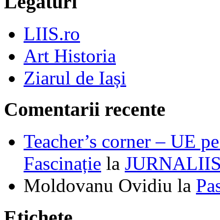
Legături
LIIS.ro
Art Historia
Ziarul de Iași
Comentarii recente
Teacher’s corner – UE pe 
Fascinație
la
JURNALII
Moldovanu Ovidiu
la
Pa
Etichete