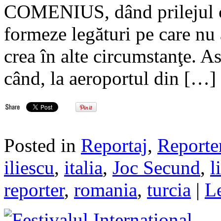
COMENIUS, dând prilejul ce
formeze legături pe care nu a
crea în alte circumstanţe. Ast
când, la aeroportul din […]
Posted in
Reportaj
,
Reporte
iliescu
,
italia
,
Joc Secund
,
l
reporter
,
romania
,
turcia
|
L