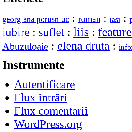
:
:
:
roman
georgiana porusniuc
iasi
liis
featur
iubire
:
suflet
:
:
elena druta
:
:
Abuzuloaie
info
Instrumente
Autentificare
Flux intrări
Flux comentarii
WordPress.org