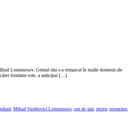
e, Mihail Lomonosov. Geniul său s-a remarcat în multe domenii ale
l cărei fondator este, a anticipat […]
mihail
,
Mihail Vasilievici Lomonosov
,
om de stat
,
pictor
,
promotor
,