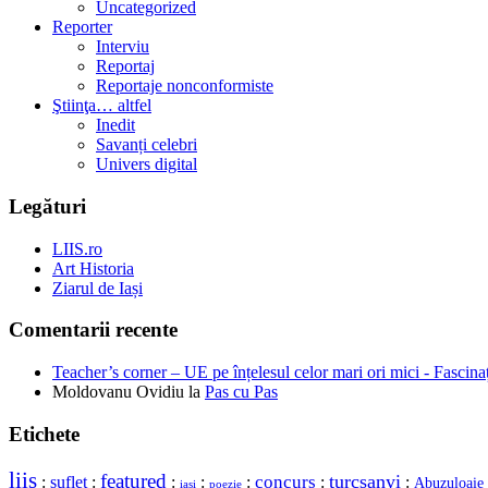
Uncategorized
Reporter
Interviu
Reportaj
Reportaje nonconformiste
Ştiinţa… altfel
Inedit
Savanți celebri
Univers digital
Legături
LIIS.ro
Art Historia
Ziarul de Iași
Comentarii recente
Teacher’s corner – UE pe înțelesul celor mari ori mici - Fascina
Moldovanu Ovidiu
la
Pas cu Pas
Etichete
liis
featured
concurs
turcsanyi
:
suflet
:
:
:
:
:
:
Abuzuloaie
iasi
poezie