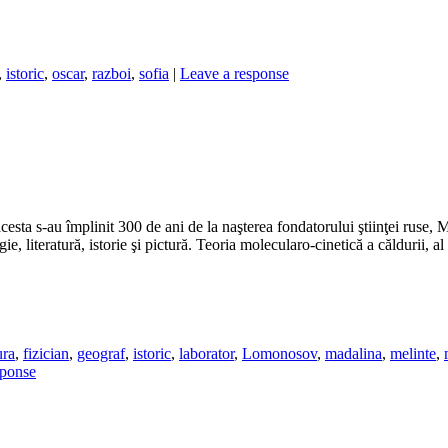
,
istoric
,
oscar
,
razboi
,
sofia
|
Leave a response
acesta s-au împlinit 300 de ani de la naşterea fondatorului ştiinţei rus
gie, literatură, istorie şi pictură. Teoria molecularo-cinetică a căldurii, a
ura
,
fizician
,
geograf
,
istoric
,
laborator
,
Lomonosov
,
madalina
,
melinte
,
sponse