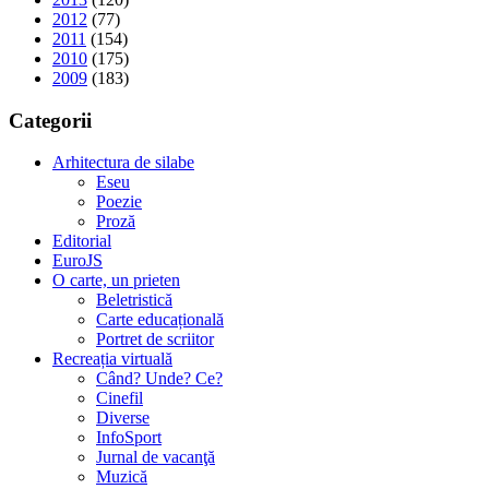
2012
(77)
2011
(154)
2010
(175)
2009
(183)
Categorii
Arhitectura de silabe
Eseu
Poezie
Proză
Editorial
EuroJS
O carte, un prieten
Beletristică
Carte educațională
Portret de scriitor
Recreația virtuală
Când? Unde? Ce?
Cinefil
Diverse
InfoSport
Jurnal de vacanţă
Muzică