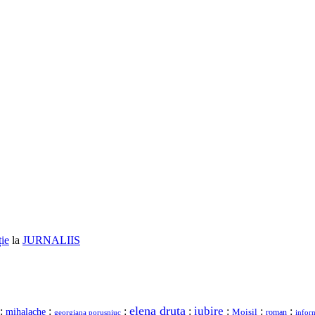
ție
la
JURNALIIS
elena druta
iubire
:
:
:
:
:
:
:
mihalache
Moisil
roman
georgiana porusniuc
infor