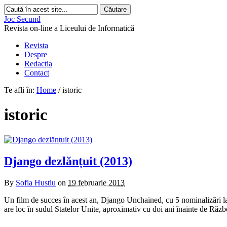
Joc Secund
Revista on-line a Liceului de Informatică
Revista
Despre
Redacția
Contact
Te afli în:
Home
/
istoric
istoric
Django dezlănțuit (2013)
By
Sofia Hustiu
on
19 februarie 2013
Un film de succes în acest an, Django Unchained, cu 5 nominalizări la
are loc în sudul Statelor Unite, aproximativ cu doi ani înainte de Răzb