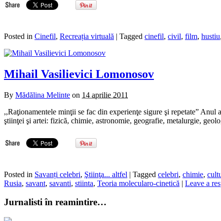
Posted in
Cinefil
,
Recreația virtuală
| Tagged
cinefil
,
civil
,
film
,
hustiu
Mihail Vasilievici Lomonosov
By
Mădălina Melinte
on
14 aprilie 2011
,,Raţionamentele minţii se fac din experienţe sigure şi repetate” Anul 
ştiinţei şi artei: fizică, chimie, astronomie, geografie, metalurgie, geolo
Posted in
Savanți celebri
,
Ştiinţa... altfel
| Tagged
celebri
,
chimie
,
cult
Rusia
,
savant
,
savanti
,
stiinta
,
Teoria molecularo-cinetică
|
Leave a re
Jurnalisti în reamintire…