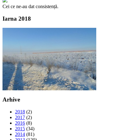
Cei ce ne-au dat consistență.
Iarna 2018
Arhive
2018
(2)
2017
(2)
2016
(8)
2015
(34)
2014
(81)
2013
(120)