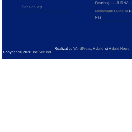
Fascinație
la
JURNALI
Ziarul de Iași
Moldovanu Ovidiu
la
P
Pas
Realizat cu
WordPress
,
Hybrid
, şi
Hybrid News
.
Copyright © 2026
Joc Secund
.