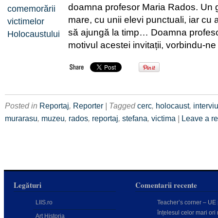
doamna profesor Maria Rados. Un g
mare, cu unii elevi punctuali, iar cu 
să ajungă la timp… Doamna profeso
motivul acestei invitații, vorbindu-n
Posted in
Reportaj
,
Reporter
| Tagged
cerc
,
holocaust
,
intervi
murarasu
,
muzeu
,
rados
,
reportaj
,
stefana
,
victima
|
Leave a r
Legături
Comentarii recente
LIIS.ro
Teacher’s corner – UE
înțelesul celor mari ori 
Art Historia