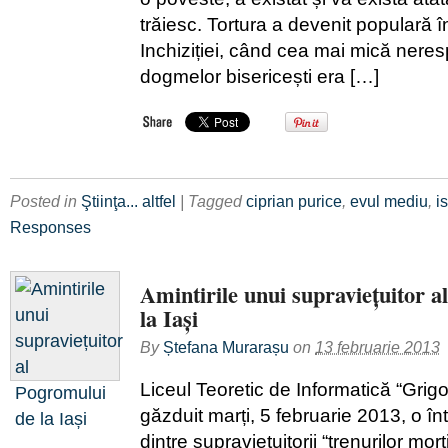
trăiesc. Tortura a devenit populară 
Inchiziției, când cea mai mică nere
dogmelor bisericești era […]
Posted in
Ştiinţa... altfel
| Tagged
ciprian purice
,
evul mediu
,
i
Responses
Amintirile unui supraviețuitor 
la Iași
By
Ștefana Murarașu
on
13 februarie 2013
Liceul Teoretic de Informatică “Grigor
găzduit marți, 5 februarie 2013, o în
dintre supraviețuitorii “trenurilor mor