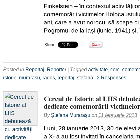
Finkelstein – în contextul activitățil
comemorării victimelor Holocaustul
ani, care a avut norocul să scape cu
Pogromul de la Iași (iunie, 1941) și, 
Posted in
Reportaj
,
Reporter
| Tagged
activitate
,
cerc
,
comemo
istorie
,
murarasu
,
rados
,
reportaj
,
stefana
|
2 Responses
Cercul de Istorie al LIIS debutea
dedicate comemorării victimelor
By
Ștefana Murarașu
on
11 februarie 2013
Luni, 28 ianuarie 2013, 30 de elevi ai
a X- a au fost invitați în cancelaria 