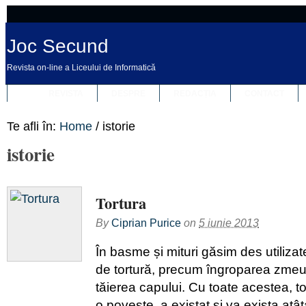
Joc Secund
Revista on-line a Liceului de Informatică
REVISTA
DESPRE
REDACȚIA
CONTACT
Te afli în:
Home
/
istorie
istorie
Tortura
By
Ciprian Purice
on
5 iunie 2013
În basme și mituri găsim des utiliz
de tortură, precum îngroparea zmeul
tăierea capului. Cu toate acestea, t
o poveste, a existat și va exista atâ