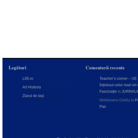
Legături
Comentarii recente
LIIS.ro
Teacher’s corner – UE
înțelesul celor mari ori 
Art Historia
Fascinație
la
JURNALI
Ziarul de Iași
Moldovanu Ovidiu
la
P
Pas