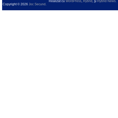
Realizat cu
WordPress
,
Hybrid
, şi
Hybrid News
.
Copyright © 2026
Joc Secund
.