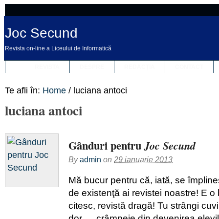
Joc Secund
Revista on-line a Liceului de Informatică
REVISTA
DESPRE
REDACȚIA
CONTACT
Te afli în:
Home
/
luciana antoci
luciana antoci
Gânduri pentru
Joc Secund
By
admin
on
29 ianuarie 2013
Mă bucur pentru că, iată, se împlines
de existenţă ai revistei noastre! E o
citesc, revistă dragă! Tu strângi cuv
dor…, crâmpeie din devenirea elevilor