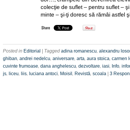
colecţie de suflet – pentru suflet – ş
minte – şi-ţi doresc să rămâi astfel ş
Posted in
Editorial
| Tagged
adina romanescu
,
alexandru los
ghiban
,
andrei nedelcu
,
aniversare
,
arta
,
aura stoica
,
carmen 
cuvinte frumoase
,
dana anghelescu
,
dezvoltare
,
iasi
,
Info
,
info
js
,
liceu
,
liis
,
luciana antoci
,
Moisil
,
Revistă
,
scoala
|
3 Respon