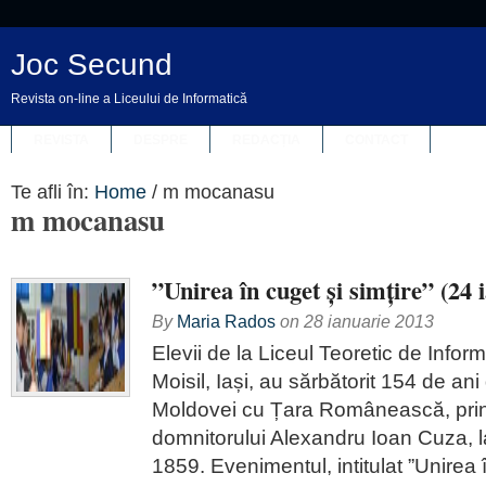
Joc Secund
Revista on-line a Liceului de Informatică
REVISTA
DESPRE
REDACȚIA
CONTACT
Te afli în:
Home
/
m mocanasu
m mocanasu
”Unirea în cuget și simțire” (24 
By
Maria Rados
on
28 ianuarie 2013
Elevii de la Liceul Teoretic de Infor
Moisil, Iași, au sărbătorit 154 de ani
Moldovei cu Țara Românească, prin
domnitorului Alexandru Ioan Cuza, l
1859. Evenimentul, intitulat ”Unirea î