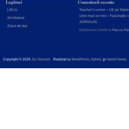
Legături
Comentarii recente
LIIS.ro
Teacher’s corner – UE pe înțele
celor mari ori mici - Fascinație
l
Art Historia
JURNALIIS
Ziarul de Iași
Moldovanu Ovidiu
la
Pas cu Pa
Copyright © 2026
Joc Secund
.
Realizat cu
WordPress
,
Hybrid
, şi
Hybrid News
.