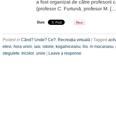
a fost organizat de către profesorii c
(profesor C. Furtună, profesor M. […
Posted in
Când? Unde? Ce?
,
Recreația virtuală
| Tagged
acti
elevi
,
hora unirii
,
iasi
,
istorie
,
kogalniceanu
,
liis
,
m mocanasu
,
stegulete
,
tricolor
,
unire
|
Leave a response