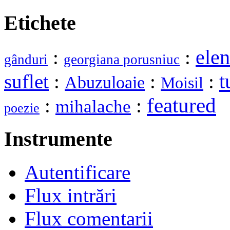
Etichete
elen
:
:
gânduri
georgiana porusniuc
t
suflet
:
:
:
Abuzuloaie
Moisil
featured
:
:
mihalache
poezie
Instrumente
Autentificare
Flux intrări
Flux comentarii