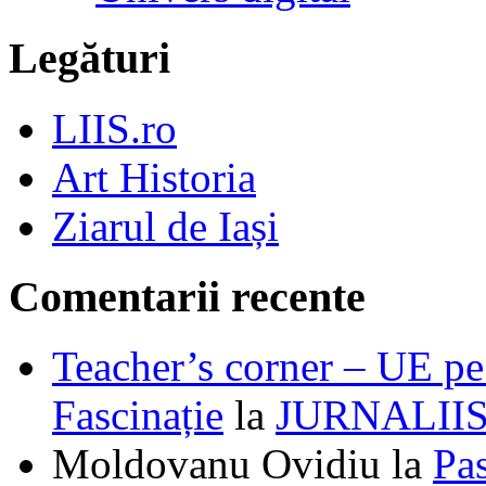
Legături
LIIS.ro
Art Historia
Ziarul de Iași
Comentarii recente
Teacher’s corner – UE pe 
Fascinație
la
JURNALII
Moldovanu Ovidiu
la
Pa