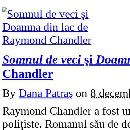
Somnul de veci
şi
Doamn
Chandler
By
Dana Patraş
on
8 decem
Raymond Chandler a fost un
poliţiste. Romanul său de d