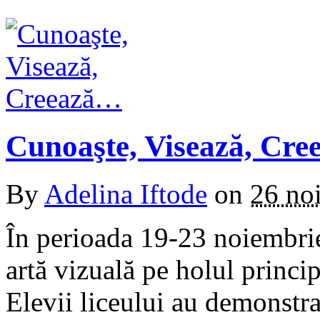
Cunoaşte, Visează, Cr
By
Adelina Iftode
on
26 no
În perioada 19-23 noiembrie
artă vizuală pe holul princi
Elevii liceului au demonstra