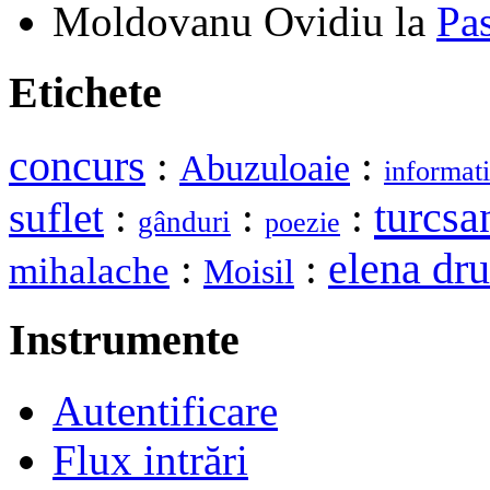
Moldovanu Ovidiu
la
Pa
Etichete
concurs
:
:
Abuzuloaie
informat
turcsa
suflet
:
:
:
gânduri
poezie
elena dru
:
:
mihalache
Moisil
Instrumente
Autentificare
Flux intrări