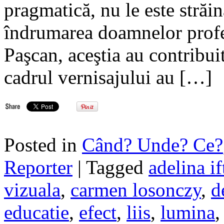
pragmatică, nu le este străină
îndrumarea doamnelor profe
Paşcan, aceştia au contribuit
cadrul vernisajului au […]
Posted in
Când? Unde? Ce?
Reporter
| Tagged
adelina i
vizuala
,
carmen losonczy
,
d
educatie
,
efect
,
liis
,
lumina