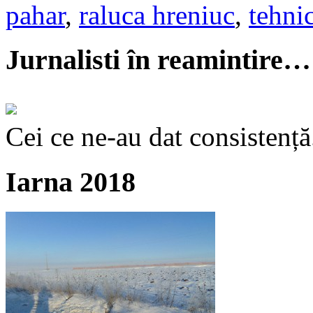
pahar
,
raluca hreniuc
,
tehni
Jurnalisti în reamintire…
Cei ce ne-au dat consistență
Iarna 2018