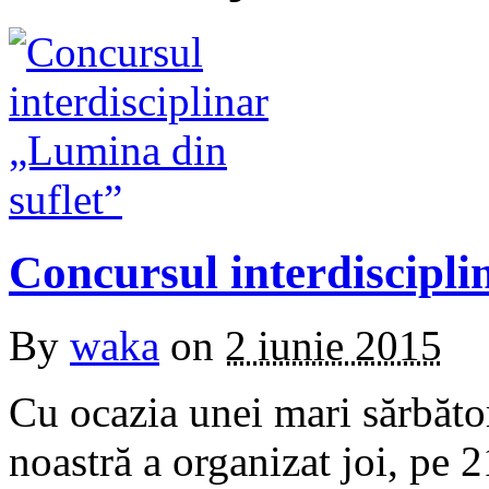
Concursul interdiscipli
By
waka
on
2 iunie 2015
Cu ocazia unei mari sărbăto
noastră a organizat joi, pe 