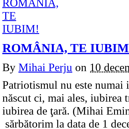
ROMÂNIA, TE IUBIM
By
Mihai Perju
on
10 dece
Patriotismul nu este numai i
născut ci, mai ales, iubirea 
iubirea de ţară. (Mihai Emi
sărbătorim la data de 1 dec