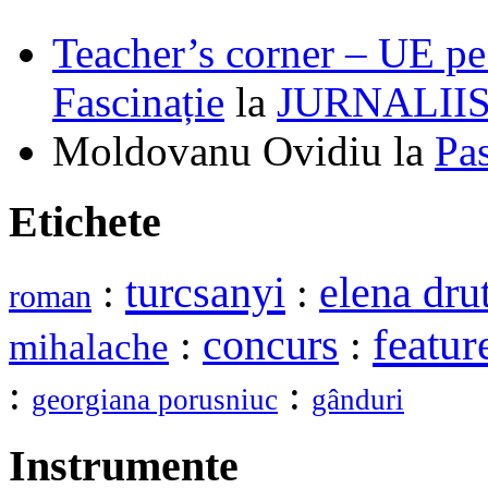
Teacher’s corner – UE pe 
Fascinație
la
JURNALII
Moldovanu Ovidiu
la
Pa
Etichete
turcsanyi
elena dru
:
:
roman
featur
:
concurs
:
mihalache
:
:
georgiana porusniuc
gânduri
Instrumente