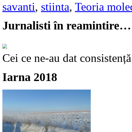
savanti
,
stiinta
,
Teoria molec
Jurnalisti în reamintire…
Cei ce ne-au dat consistență
Iarna 2018