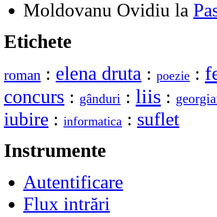
Moldovanu Ovidiu
la
Pa
Etichete
elena druta
f
:
:
:
roman
poezie
liis
concurs
:
:
:
gânduri
georgia
iubire
:
:
suflet
informatica
Instrumente
Autentificare
Flux intrări