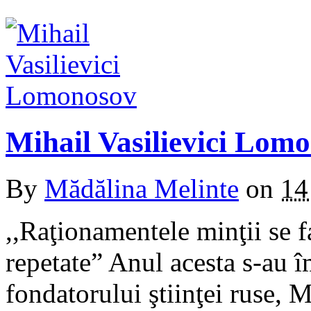
Mihail Vasilievici Lom
By
Mădălina Melinte
on
14
,,Raţionamentele minţii se f
repetate” Anul acesta s-au î
fondatorului ştiinţei ruse,