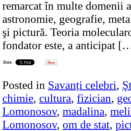
remarcat în multe domenii ale
astronomie, geografie, metalu
şi pictură. Teoria molecularo
fondator este, a anticipat [
Posted in
Savanți celebri
,
Şt
chimie
,
cultura
,
fizician
,
ge
Lomonosov
,
madalina
,
meli
Lomonosov
,
om de stat
,
pic