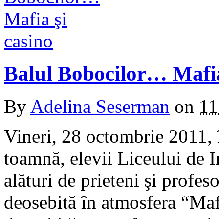
Balul Bobocilor… Mafia
By
Adelina Seserman
on
11
Vineri, 28 octombrie 2011, 
toamnă, elevii Liceului de 
alături de prieteni şi profes
deosebită în atmosfera “Mafi