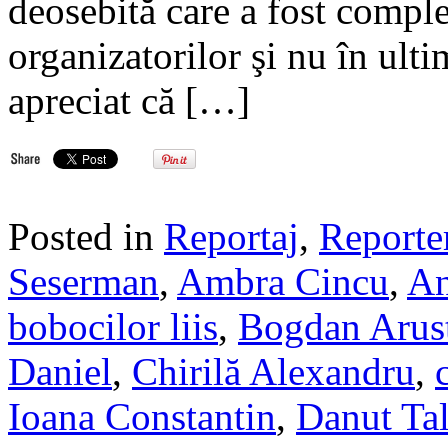
deosebită care a fost complet
organizatorilor şi nu în ult
apreciat că […]
Posted in
Reportaj
,
Reporte
Seserman
,
Ambra Cincu
,
An
bobocilor liis
,
Bogdan Arus
Daniel
,
Chirilă Alexandru
,
Ioana Constantin
,
Danut Ta