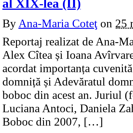
al XIX-lea (II)
By
Ana-Maria Coteţ
on
25 
Reportaj realizat de Ana-Ma
Alex Cîtea și Ioana Avîrva
acordat importanța cuvenită
domniță și Adevăratul domn,
boboc din acest an. Juriul 
Luciana Antoci, Daniela Za
Boboc din 2007, […]