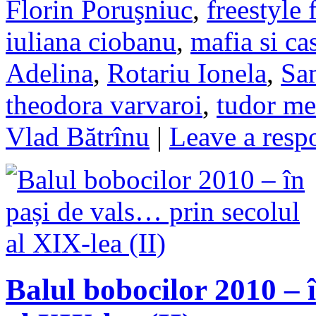
Florin Poruşniuc
,
freestyle 
iuliana ciobanu
,
mafia si ca
Adelina
,
Rotariu Ionela
,
Sa
theodora varvaroi
,
tudor me
Vlad Bătrînu
|
Leave a resp
Balul bobocilor 2010 – 