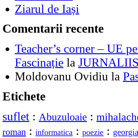
Ziarul de Iași
Comentarii recente
Teacher’s corner – UE pe 
Fascinație
la
JURNALII
Moldovanu Ovidiu
la
Pa
Etichete
suflet
:
:
mihalach
Abuzuloaie
:
:
:
roman
georgi
informatica
poezie