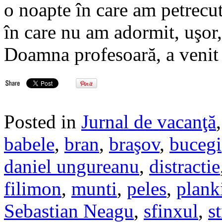
o noapte în care am petrecu
în care nu am adormit, uşor,
Doamna profesoară, a venit
Posted in
Jurnal de vacanţă
babele
,
bran
,
braşov
,
bucegi
daniel ungureanu
,
distractie
filimon
,
munti
,
peles
,
plank
Sebastian Neagu
,
sfinxul
,
s