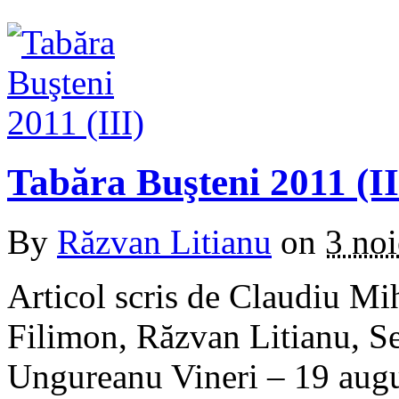
Tabăra Buşteni 2011 (II
By
Răzvan Litianu
on
3 no
Articol scris de Claudiu Mi
Filimon, Răzvan Litianu, S
Ungureanu Vineri – 19 augus