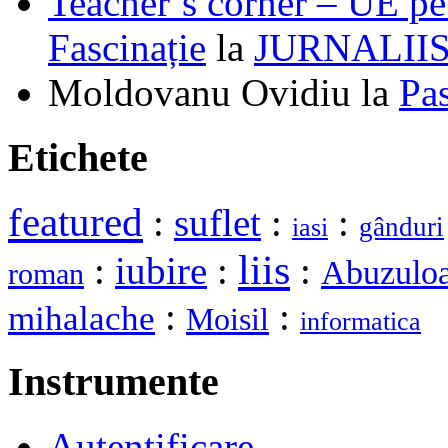
Teacher’s corner – UE pe 
Fascinație
la
JURNALII
Moldovanu Ovidiu
la
Pa
Etichete
featured
:
suflet
:
:
gânduri
iasi
liis
:
iubire
:
:
Abuzuloa
roman
:
:
mihalache
Moisil
informatica
Instrumente
Autentificare