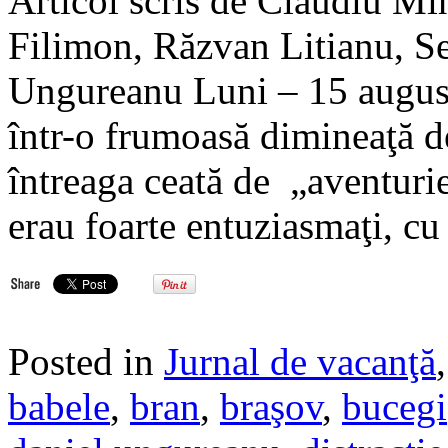
Articol scris de Claudiu Mi
Filimon, Răzvan Litianu, S
Ungureanu Luni – 15 august
într-o frumoasă dimineaţă de
întreaga ceată de „aventurieri
erau foarte entuziasmaţi, cu
Posted in
Jurnal de vacanţă
babele
,
bran
,
braşov
,
bucegi