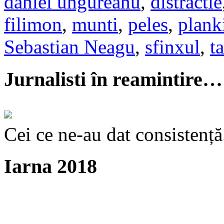
daniel ungureanu
,
distractie
filimon
,
munti
,
peles
,
plank
Sebastian Neagu
,
sfinxul
,
t
Jurnalisti în reamintire…
Cei ce ne-au dat consistență
Iarna 2018