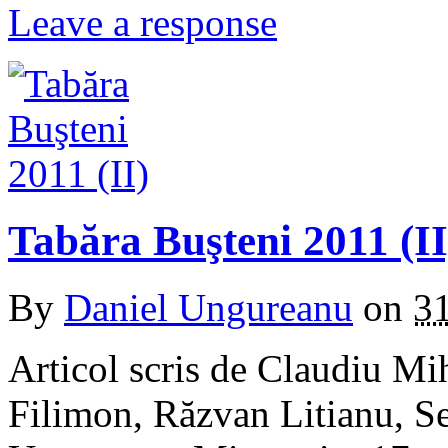
Leave a response
Tabăra Buşteni 2011 (II
By
Daniel Ungureanu
on
3
Articol scris de Claudiu Mi
Filimon, Răzvan Litianu, S