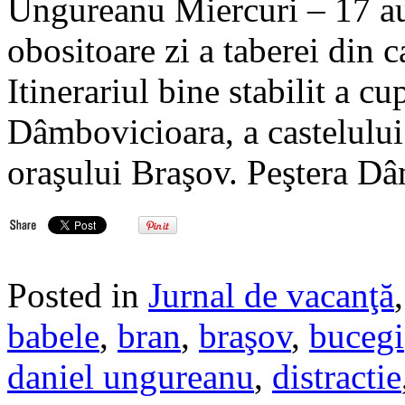
Ungureanu Miercuri – 17 au
obositoare zi a taberei din 
Itinerariul bine stabilit a cu
Dâmbovicioara, a castelului 
oraşului Braşov. Peştera D
Posted in
Jurnal de vacanţă
babele
,
bran
,
braşov
,
bucegi
daniel ungureanu
,
distractie