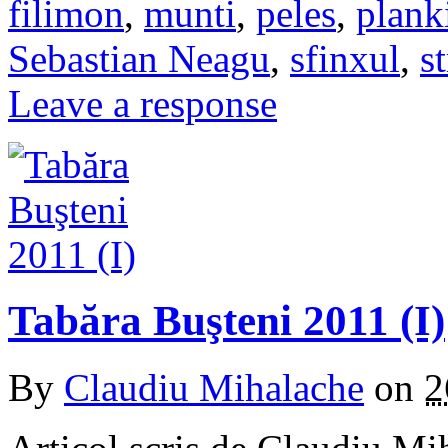
filimon
,
munti
,
peles
,
plank
Sebastian Neagu
,
sfinxul
,
s
Leave a response
Tabăra Buşteni 2011 (I)
By
Claudiu Mihalache
on
2