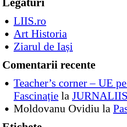
Legături
LIIS.ro
Art Historia
Ziarul de Iași
Comentarii recente
Teacher’s corner – UE pe 
Fascinație
la
JURNALII
Moldovanu Ovidiu
la
Pa
Etichete