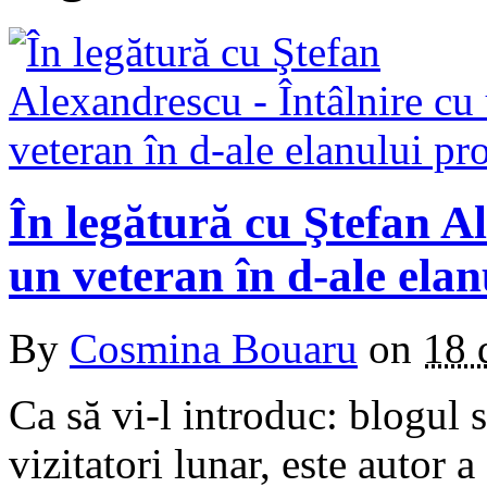
În legătură cu Ştefan A
un veteran în d-ale elan
By
Cosmina Bouaru
on
18 
Ca să vi-l introduc: blogul 
vizitatori lunar, este autor a