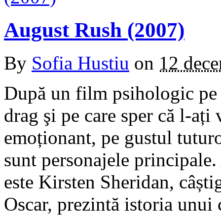
August Rush (2007)
By
Sofia Hustiu
on
12 dece
După un film psihologic pe
drag şi pe care sper că l-ați
emoționant, pe gustul tuturo
sunt personajele principale.
este Kirsten Sheridan, câști
Oscar, prezintă istoria unui