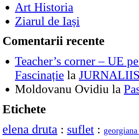
Art Historia
Ziarul de Iași
Comentarii recente
Teacher’s corner – UE pe 
Fascinație
la
JURNALII
Moldovanu Ovidiu
la
Pa
Etichete
elena druta
:
suflet
:
georgiana