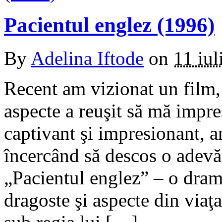
Pacientul englez (1996)
By
Adelina Iftode
on
11 iul
Recent am vizionat un film, 
aspecte a reuşit să mă impr
captivant şi impresionant, a
încercând să descos o adevă
„Pacientul englez” – o dram
dragoste şi aspecte din viaţ