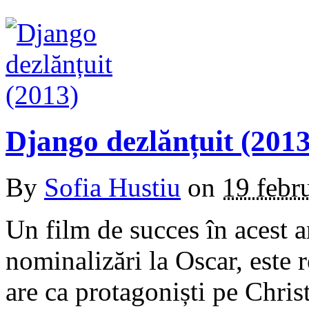
Django dezlănțuit (2013
By
Sofia Hustiu
on
19 febr
Un film de succes în acest 
nominalizări la Oscar, este 
are ca protagoniști pe Chr