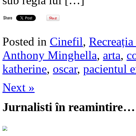
sub regia lui […]
Posted in
Cinefil
,
Recreația 
Anthony Minghella
,
arta
,
c
katherine
,
oscar
,
pacientul 
Next »
Jurnalisti în reamintire…