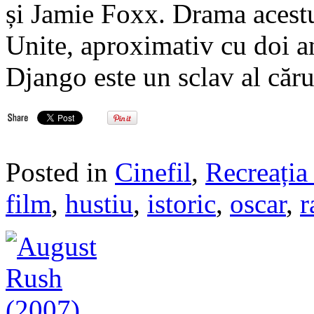
și Jamie Foxx. Drama acestui
Unite, aproximativ cu doi an
Django este un sclav al căr
Posted in
Cinefil
,
Recreația 
film
,
hustiu
,
istoric
,
oscar
,
r